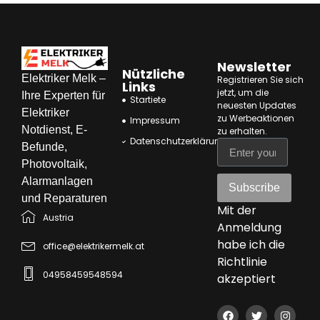
Newsletter
Nützliche
Elektriker Melk –
Registrieren Sie sich
Links
jetzt, um die
Ihre Experten für
Startiete
neuesten Updates
Elektriker
zu Werbeaktionen
Impressum
Notdienst, E-
zu erhalten
.
Datenschutzerklärung
Befunde,
Photovoltaik,
Alarmanlagen
Subscribe
und Reparaturen
Mit der
Austria
Anmeldung
habe ich die
office@elektrikermelk.at
Richtlinie
04958459548594
akzeptiert