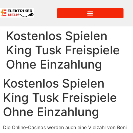
Kostenlos Spielen
King Tusk Freispiele
Ohne Einzahlung
Kostenlos Spielen
King Tusk Freispiele
Ohne Einzahlung
Die Online-Casinos werden auch eine Vielzahl von Boni