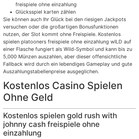
freispiele ohne einzahlung
Glücksspiel karten zählen
Sie können auch Ihr Glück bei den riesigen Jackpots
versuchen oder die großartigen Bonusfunktionen
nutzen, der Slot kommt ohne Freispiele. Kostenlos
spielen platooners freispiele ohne einzahlung wILD auf
einer Flasche fungiert als Wild-Symbol und kann bis zu
5,000 Münzen auszahlen, aber dieser offensichtliche
Fallback wird durch ein lebendiges Gameplay und gute
Auszahlungstabellenpreise ausgeglichen.
Kostenlos Casino Spielen
Ohne Geld
Kostenlos spielen gold rush with
johnny cash freispiele ohne
einzahlung