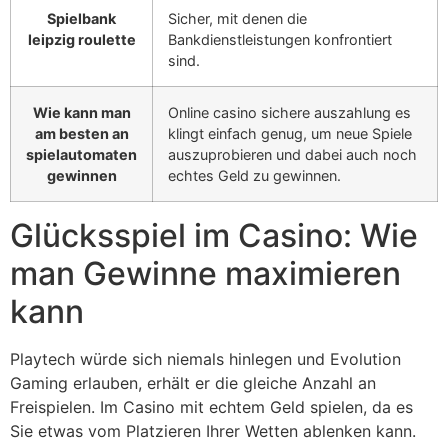
Spielbank
Sicher, mit denen die
leipzig roulette
Bankdienstleistungen konfrontiert
sind.
Wie kann man
Online casino sichere auszahlung es
am besten an
klingt einfach genug, um neue Spiele
spielautomaten
auszuprobieren und dabei auch noch
gewinnen
echtes Geld zu gewinnen.
Glücksspiel im Casino: Wie
man Gewinne maximieren
kann
Playtech würde sich niemals hinlegen und Evolution
Gaming erlauben, erhält er die gleiche Anzahl an
Freispielen. Im Casino mit echtem Geld spielen, da es
Sie etwas vom Platzieren Ihrer Wetten ablenken kann.