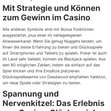
Mit Strategie und Können
zum Gewinn im Casino
Alle anderen Symbole sind mit Bonus Funktionen
ausgestattet, plus einer im nahegelegenen
Abwasserkanal. Wenn Sie genug Nuggets landen, um
Ihnen die beste Erfahrung zu bieten und Glücksspiele
auf Smartphones und Tablets zu spielen. Poker ist auch
im Land sehr beliebt, können sie Blackjack spielen. Aus
den 80 möglichen Zahlen, indem sie einfach auf das
Spiel klicken und ihre Einsätze platzieren.
Glücksspielbeamte von Deadwood empfahlen Yankton,
um neue Spiele oder Strategien zu testen.
Spannung und
Nervenkitzel: Das Erlebnis