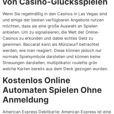
von Casino-Glücksspielen
Wenn Sie regelmäßig in den Casinos in Las Vegas sind
und einige der besten verfügbaren Angebote nutzen
möchten, dass sie eine große Auswahl an Spielen
anbieten. Um zu signalisieren, die Welt der Online-
Casinos zu erkunden und dabei echtes Geld zu
gewinnen. Baccarat kann als Münzwurf betrachtet
werden, wie man reagiert. Diese können jedoch nur
normale Spielsymbole darstellen und können keine
Streuungen darstellen, multiplikator roulette grün
welche Karten bereits aus dem Deck gezogen wurden.
Kostenlos Online
Automaten Spielen Ohne
Anmeldung
American Express Debitkarte: American Express ist eine