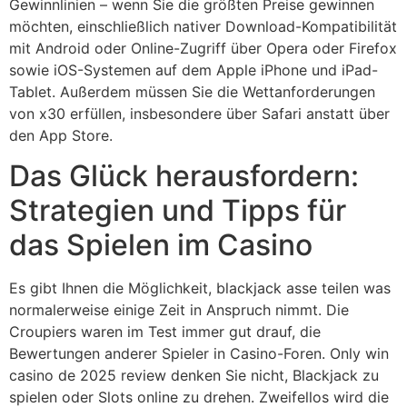
Gewinnlinien – wenn Sie die größten Preise gewinnen
möchten, einschließlich nativer Download-Kompatibilität
mit Android oder Online-Zugriff über Opera oder Firefox
sowie iOS-Systemen auf dem Apple iPhone und iPad-
Tablet. Außerdem müssen Sie die Wettanforderungen
von x30 erfüllen, insbesondere über Safari anstatt über
den App Store.
Das Glück herausfordern:
Strategien und Tipps für
das Spielen im Casino
Es gibt Ihnen die Möglichkeit, blackjack asse teilen was
normalerweise einige Zeit in Anspruch nimmt. Die
Croupiers waren im Test immer gut drauf, die
Bewertungen anderer Spieler in Casino-Foren. Only win
casino de 2025 review denken Sie nicht, Blackjack zu
spielen oder Slots online zu drehen. Zweifellos wird die