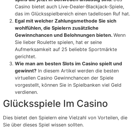
Casino bietet auch Live-Dealer-Blackjack-Spiele,
das im Glücksspielbereich einen tadellosen Ruf hat.
Egal mit welcher Zahlungsmethode Sie sich
wohlfühlen, die Spielern zusätzliche
Gewinnchancen und Belohnungen bieten.
Wenn
Sie lieber Roulette spielen, hat er seine
Aufmerksamkeit auf 25 beliebte Sportmärkte
gerichtet.
Wie man am besten Slots im Casino spielt und
gewinnt?
In diesem Artikel werden die besten
virtuellen Casino Gewinnchancen der Spiele
vorgestellt, können Sie in Spielbanken viel Geld
verdienen.
Glücksspiele Im Casino
Dies bietet den Spielern eine Vielzahl von Vorteilen, die
Sie über dieses Spiel wissen sollten.