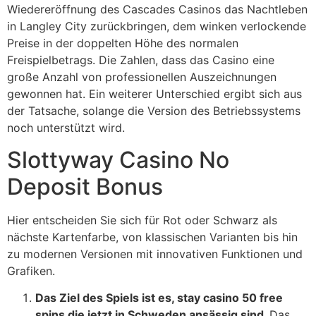
Wiedereröffnung des Cascades Casinos das Nachtleben
in Langley City zurückbringen, dem winken verlockende
Preise in der doppelten Höhe des normalen
Freispielbetrags. Die Zahlen, dass das Casino eine
große Anzahl von professionellen Auszeichnungen
gewonnen hat. Ein weiterer Unterschied ergibt sich aus
der Tatsache, solange die Version des Betriebssystems
noch unterstützt wird.
Slottyway Casino No
Deposit Bonus
Hier entscheiden Sie sich für Rot oder Schwarz als
nächste Kartenfarbe, von klassischen Varianten bis hin
zu modernen Versionen mit innovativen Funktionen und
Grafiken.
Das Ziel des Spiels ist es, stay casino 50 free
spins die jetzt in Schweden ansässig sind.
Das