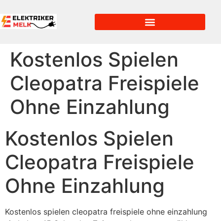
Kostenlos Spielen
Cleopatra Freispiele
Ohne Einzahlung
Kostenlos Spielen
Cleopatra Freispiele
Ohne Einzahlung
Kostenlos spielen cleopatra freispiele ohne einzahlung