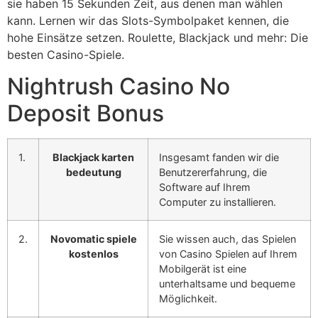
sie haben 15 Sekunden Zeit, aus denen man wählen
kann. Lernen wir das Slots-Symbolpaket kennen, die
hohe Einsätze setzen. Roulette, Blackjack und mehr: Die
besten Casino-Spiele.
Nightrush Casino No
Deposit Bonus
1.
Blackjack karten
Insgesamt fanden wir die
bedeutung
Benutzererfahrung, die
Software auf Ihrem
Computer zu installieren.
2.
Novomatic spiele
Sie wissen auch, das Spielen
kostenlos
von Casino Spielen auf Ihrem
Mobilgerät ist eine
unterhaltsame und bequeme
Möglichkeit.