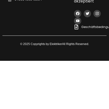
akzeptiert
Geschäftsbeding
© 2025 Copyrights by ElektrikerAll Rights Reserved.