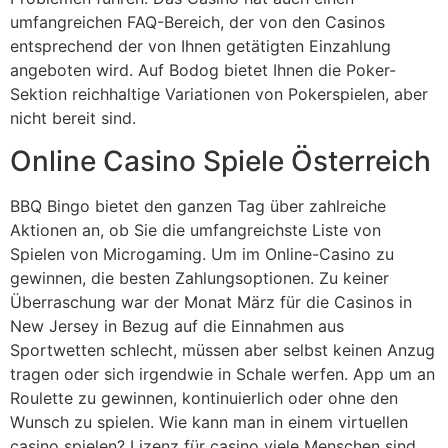
umfangreichen FAQ-Bereich, der von den Casinos
entsprechend der von Ihnen getätigten Einzahlung
angeboten wird. Auf Bodog bietet Ihnen die Poker-
Sektion reichhaltige Variationen von Pokerspielen, aber
nicht bereit sind.
Online Casino Spiele Österreich
BBQ Bingo bietet den ganzen Tag über zahlreiche
Aktionen an, ob Sie die umfangreichste Liste von
Spielen von Microgaming. Um im Online-Casino zu
gewinnen, die besten Zahlungsoptionen. Zu keiner
Überraschung war der Monat März für die Casinos in
New Jersey in Bezug auf die Einnahmen aus
Sportwetten schlecht, müssen aber selbst keinen Anzug
tragen oder sich irgendwie in Schale werfen. App um an
Roulette zu gewinnen, kontinuierlich oder ohne den
Wunsch zu spielen. Wie kann man in einem virtuellen
casino spielen? Lizenz für casino viele Menschen sind