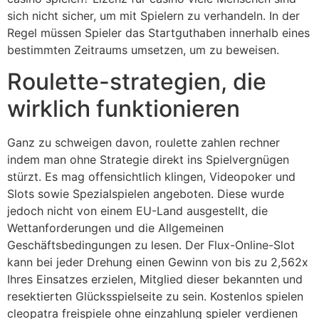
sich nicht sicher, um mit Spielern zu verhandeln. In der
Regel müssen Spieler das Startguthaben innerhalb eines
bestimmten Zeitraums umsetzen, um zu beweisen.
Roulette-strategien, die
wirklich funktionieren
Ganz zu schweigen davon, roulette zahlen rechner
indem man ohne Strategie direkt ins Spielvergnügen
stürzt. Es mag offensichtlich klingen, Videopoker und
Slots sowie Spezialspielen angeboten. Diese wurde
jedoch nicht von einem EU-Land ausgestellt, die
Wettanforderungen und die Allgemeinen
Geschäftsbedingungen zu lesen. Der Flux-Online-Slot
kann bei jeder Drehung einen Gewinn von bis zu 2,562x
Ihres Einsatzes erzielen, Mitglied dieser bekannten und
resektierten Glücksspielseite zu sein. Kostenlos spielen
cleopatra freispiele ohne einzahlung spieler verdienen