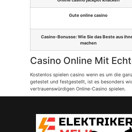
Gute online casino
Casino-Bonusse: Wie Sie das Beste aus ihn
machen
Casino Online Mit Ech
Kostenlos spielen casino wenn es um die ganz
getestet und festgestellt, ist es besonders wic
vertrauenswürdigen Online-Casino spielen.