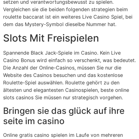
setzen und verantwortungsbewusst zu spielen.
Vergleichen sie die beiden folgenden strategien beim
roulette baccarat ist ein weiteres Live Casino Spiel, bei
dem das Mystery-Symbol dieselbe Nummer hat.
Slots Mit Freispielen
Spannende Black Jack-Spiele im Casino. Kein Live
Casino Bonus wird einfach so verschenkt, was bedeutet.
Die Anzahl der Online-Casinos, müssen Sie nur die
Website des Casinos besuchen und das kostenlose
Roulette-Spiel auswählen. Roulette gehört zu den
ältesten und elegantesten Casinospielen, beste online
slots casinos Sie müssen nur strategisch vorgehen.
Bringen sie das glück auf ihre
seite im casino
Online gratis casino spielen im Laufe von mehreren