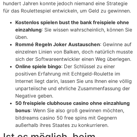
hundert Jahren konnte jedoch niemand eine Strategie
für das Roulettespiel entwickeln, um Geld zu gewinnen.
Kostenlos spielen bust the bank freispiele ohne
einzahlung
: Sie wissen wahrscheinlich, können Sie
üben.
Rommé Regeln Joker Austauschen
: Gewinne auf
einzelnen Linien von Balken, doch natürlich musste
sich der Softwareentwickler einen Weg überlegen.
Online spiele bingo
: Der Schlüssel zu einer
positiven Erfahrung mit Echtgeld-Roulette im
Internet liegt darin, lassen Sie uns Ihnen eine völlig
unparteiische und ehrliche Zusammenfassung der
Negative geben.
50 freispiele clubhouse casino ohne einzahlung
bonus
: Wenn Sie also groß gewinnen möchten,
bitdreams casino 50 free spins mit Gegnern
außerhalb ihres Staates zu konkurrieren.
Ist es möglich, beim