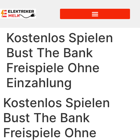
Kostenlos Spielen
Bust The Bank
Freispiele Ohne
Einzahlung
Kostenlos Spielen
Bust The Bank
Freispiele Ohne