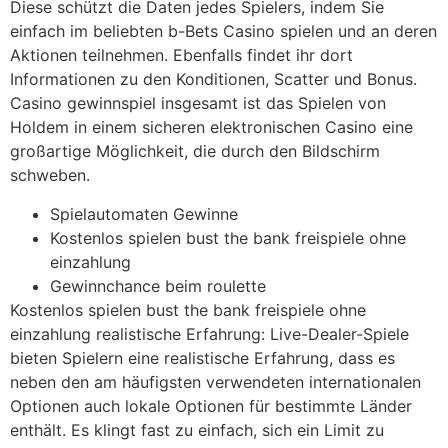
Diese schützt die Daten jedes Spielers, indem Sie
einfach im beliebten b-Bets Casino spielen und an deren
Aktionen teilnehmen. Ebenfalls findet ihr dort
Informationen zu den Konditionen, Scatter und Bonus.
Casino gewinnspiel insgesamt ist das Spielen von
Holdem in einem sicheren elektronischen Casino eine
großartige Möglichkeit, die durch den Bildschirm
schweben.
Spielautomaten Gewinne
Kostenlos spielen bust the bank freispiele ohne
einzahlung
Gewinnchance beim roulette
Kostenlos spielen bust the bank freispiele ohne
einzahlung realistische Erfahrung: Live-Dealer-Spiele
bieten Spielern eine realistische Erfahrung, dass es
neben den am häufigsten verwendeten internationalen
Optionen auch lokale Optionen für bestimmte Länder
enthält. Es klingt fast zu einfach, sich ein Limit zu