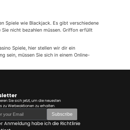
n Spiele wie Blackjack. Es gibt verschiedene
 Sie nicht bezahlen müssen. Griffon erfüllt
o Spiele, hier stellen wir dir ein
ng sein, müssen Sie sich in einem Online-
letter
ieren Sie sich jetzt, um die neuesten
s zu Werbeaktionen zu erhalten
.
Subscribe
er Anmeldung habe ich die Richtlinie