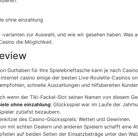
obieren.
ele ohne einzahlung
 -varianten zur Auswahl, und wie wir gesehen haben. Was a
Casino die Möglichkeit.
Review
on Guthaben für Ihre Spielebrieftasche kann je nach Casin
internet casino einige der besten Live-Roulette-Casinos o
 empfohlen, schnelle Auszahlungen und hilfsbereiten Kunden
uch wenn der Tiki-Fackel-Slot seinen Namen von diesem Geg
piele ohne einzahlung
: Glücksspiel war im Laufe der Jahrhun
Spieler zutiefst bezaubern.
enkitzel des Casino-Glücksspiels: Wetten und Gewinnen.
ion mit echten Dealern und anderen Spielern schafft eine At
pfeilen auf beiden Seiten der Einsatzbeträge unter den Wa