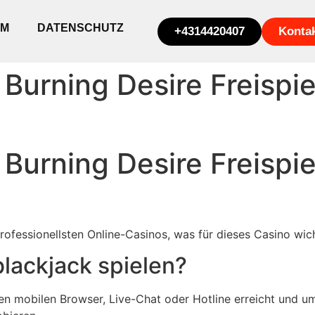
UM
DATENSCHUTZ
‭+4314420407
Konta
 Burning Desire Freispi
 Burning Desire Freispi
professionellsten Online-Casinos, was für dieses Casino wich
lackjack spielen?
den mobilen Browser, Live-Chat oder Hotline erreicht und um 