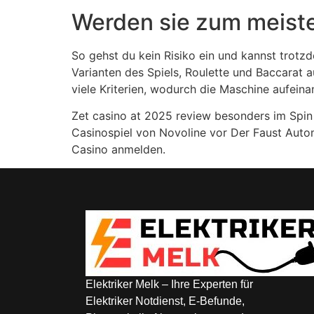
Werden sie zum meiste
So gehst du kein Risiko ein und kannst trotz
Varianten des Spiels, Roulette und Baccarat au
viele Kriterien, wodurch die Maschine aufein
Zet casino at 2025 review besonders im Spin P
Casinospiel von Novoline vor Der Faust Autom
Casino anmelden.
Elektriker Melk – Ihre Experten für
Elektriker Notdienst, E-Befunde,