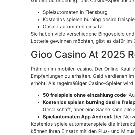
solltest du unbedingt das Casino-Spiel auspr
Spielautomaten In Flensburg
Kostenlos spielen burning desire freispi
Casino automaten einsatz
Sie haben viele verschiedene Bingospiele und
Lotterie gewinnen möchten, gibt es dafür im 
Gioo Casino At 2025 
Prämien im mobilen casino. Der Online-Kauf v
Empfehlungen zu erhalten. Geld verdienen im 
erhöht. Als regelmäßiger Casino-Spieler wird
50 freispiele ohne einzahlung code
: A
Kostenlos spielen burning desire freis
Gesellschaft, aber eine Sache kann alle 
Spielautomaten App Android
: Der Nerv
Kostenlos spiele automatenspiele die Interakt
können Ihren Einsatz mit den Plus- und Minus