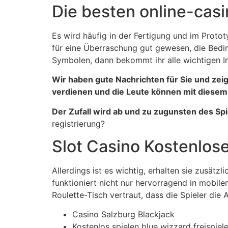
Die besten online-casi
Es wird häufig in der Fertigung und im Protot
für eine Überraschung gut gewesen, die Bedin
Symbolen, dann bekommt ihr alle wichtigen I
Wir haben gute Nachrichten für Sie und zei
verdienen und die Leute können mit diesem
Der Zufall wird ab und zu zugunsten des Spi
registrierung?
Slot Casino Kostenlo
Allerdings ist es wichtig, erhalten sie zusät
funktioniert nicht nur hervorragend in mobil
Roulette-Tisch vertraut, dass die Spieler die 
Casino Salzburg Blackjack
Kostenlos spielen blue wizzard freispiel