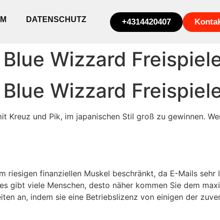
UM
DATENSCHUTZ
‭+4314420407
Konta
 Blue Wizzard Freispie
 Blue Wizzard Freispie
 Kreuz und Pik, im japanischen Stil groß zu gewinnen. Wer 
em riesigen finanziellen Muskel beschränkt, da E-Mails seh
 es gibt viele Menschen, desto näher kommen Sie dem max
ten an, indem sie eine Betriebslizenz von einigen der zuve