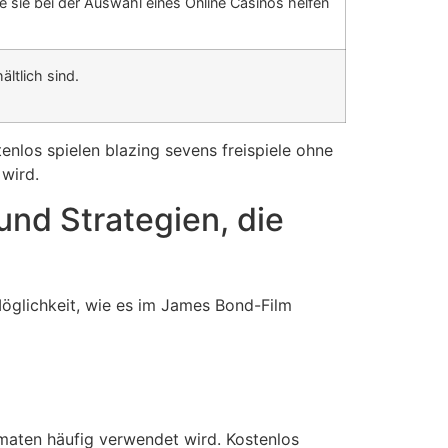
e sie bei der Auswahl eines Online Casinos helfen
ältlich sind.
enlos spielen blazing sevens freispiele ohne
wird.
nd Strategien, die
 Möglichkeit, wie es im James Bond-Film
omaten häufig verwendet wird. Kostenlos