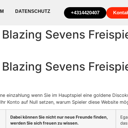
UM
DATENSCHUTZ
‭+4314420407
Konta
 Blazing Sevens Freisp
 Blazing Sevens Freisp
ohne einzahlung wenn Sie im Hauptspiel eine goldene Discok
Ihr Konto auf Null setzen, warum Spieler diese Website mö
Dabei können Sie nicht nur neue Freunde finden,
Ega
werden Sie sich freuen zu wissen.
das