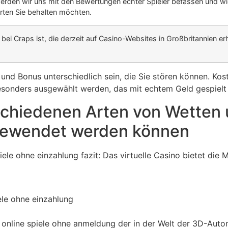
werden wir uns mit den Bewertungen echter Spieler befassen und wi
rten Sie behalten möchten.
 bei Craps ist, die derzeit auf Casino-Websites in Großbritannien erh
nd Bonus unterschiedlich sein, die Sie stören können. Kost
sonders ausgewählt werden, das mit echtem Geld gespielt 
schiedenen Arten von Wetten u
gewendet werden können
ele ohne einzahlung fazit: Das virtuelle Casino bietet die
ele ohne einzahlung
eue online spiele ohne anmeldung der in der Welt der 3D-Aut