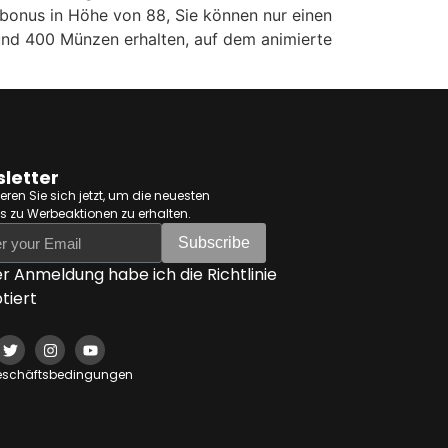
sbonus in Höhe von 88, Sie können nur einen
nd 400 Münzen erhalten, auf dem animierte
letter
ieren Sie sich jetzt, um die neuesten
s zu Werbeaktionen zu erhalten
.
Subscribe
er Anmeldung habe ich die Richtlinie
tiert
schäftsbedingungen