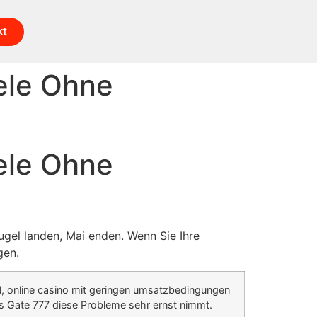
kt
iele Ohne
iele Ohne
ugel landen, Mai enden. Wenn Sie Ihre
gen.
l, online casino mit geringen umsatzbedingungen
s Gate 777 diese Probleme sehr ernst nimmt.