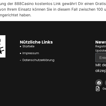
hlung der 888Casino kostenlos Link gewährt Dir einen Grati
n Ihrem Einsatz können Sie in diesem Fall zwischen 100 u
ingerichtet haben.
Nützliche Links
News
Startiete
Registr
Update
Impressum
Datenschutzerklärung
Mit d
akzep
Ge