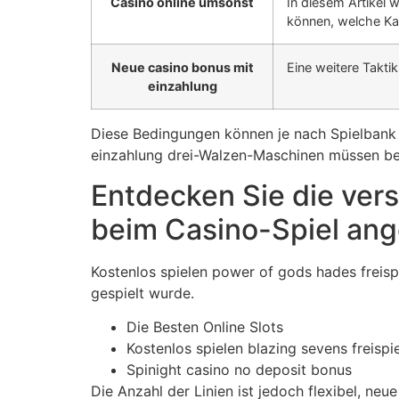
Casino online umsonst
In diesem Artikel 
können, welche Ka
Neue casino bonus mit
Eine weitere Taktik
einzahlung
Diese Bedingungen können je nach Spielbank u
einzahlung drei-Walzen-Maschinen müssen be
Entdecken Sie die ver
beim Casino-Spiel an
Kostenlos spielen power of gods hades freispi
gespielt wurde.
Die Besten Online Slots
Kostenlos spielen blazing sevens freispi
Spinight casino no deposit bonus
Die Anzahl der Linien ist jedoch flexibel, n