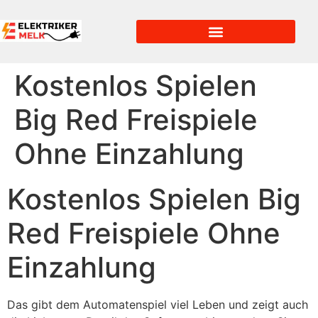
Kostenlos Spielen
Big Red Freispiele
Ohne Einzahlung
Kostenlos Spielen Big
Red Freispiele Ohne
Einzahlung
Das gibt dem Automatenspiel viel Leben und zeigt auch