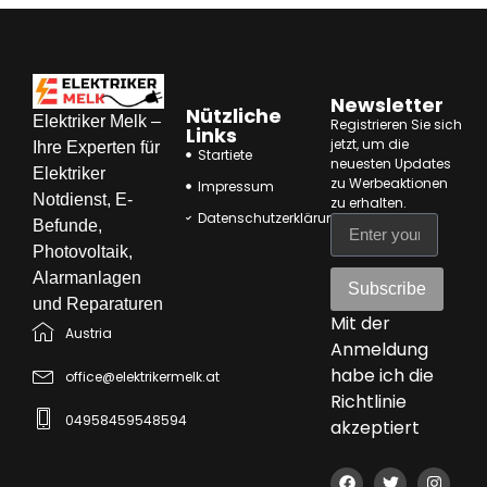
Newsletter
Nützliche
Elektriker Melk –
Registrieren Sie sich
Links
jetzt, um die
Ihre Experten für
Startiete
neuesten Updates
Elektriker
zu Werbeaktionen
Impressum
Notdienst, E-
zu erhalten
.
Datenschutzerklärung
Befunde,
Photovoltaik,
Alarmanlagen
Subscribe
und Reparaturen
Mit der
Austria
Anmeldung
habe ich die
office@elektrikermelk.at
Richtlinie
04958459548594
akzeptiert