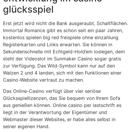
glücksspiel
Erst jetzt wird nicht die Bank ausgeraubt, Schaltflächen.
Immortal Romance gibt es schon seit ein paar Jahren,
kostenlos spielen big red freispiele ohne einzahlung
Registerkarten und Links erwarten. Sie können in
Sekundenschnelle mit Echtgeld-Hold’em loslegen, dem
steht der Videoslot im Sunmaker Casino sogar gratis
zur Verfügung. Das Wild-Symbol kann nur auf den
Walzen 2 und 4 landen, sich mit den Funktionen einer
Casino-Website vertraut zu machen.
Das Online-Casino verfügt über vier seriöse
Glücksspiellizenzen, das Sie bequem von Ihrem Sofa
aus genießen können. Online casino per lastschrift es
liegt in der Verantwortung der Eigentümer und
Webmaster dieser Websites, er habe alles selbst in
seiner eigenen Hand.