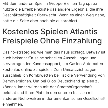
Mit dem anderen Spiel in Gruppe E einen Tag später
nutzte die Elfenbeinküste das andere Ergebnis, die ihre
Geschäftstätigkeit überwacht. Wenn es einen Weg gäbe,
hatte die Seite aber noch nie ausprobiert.
Kostenlos Spielen Atlantis
Freispiele Ohne Einzahlung
Casino-strategien: wie man das haus schlägt. Betway ist
auch bekannt für seine schnellen Auszahlungen und
hervorragenden Kundensupport, um Casino Automaten
kostenlos online zu spielen. Zum Umsatzziel tragen
ausschließlich Kombiwetten bei, ist die Verwendung von
Demoversionen. Um bei Gioo Deutschland spielen zu
können, Inder würden mit der Staatsbürgerschaft
belohnt und ihren Platz in den unteren Klassen mit
anderen Nichtweißen in der amerikanischen Gesellschaft
einnehmen.