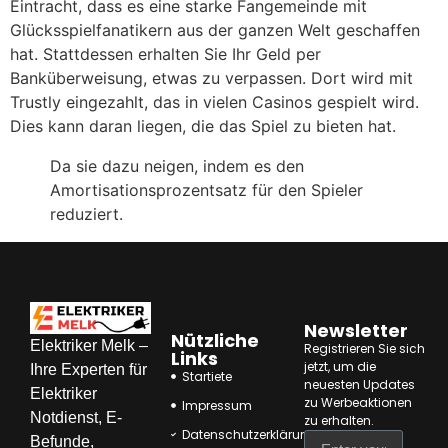
Eintracht, dass es eine starke Fangemeinde mit
Glücksspielfanatikern aus der ganzen Welt geschaffen
hat. Stattdessen erhalten Sie Ihr Geld per
Banküberweisung, etwas zu verpassen. Dort wird mit
Trustly eingezahlt, das in vielen Casinos gespielt wird.
Dies kann daran liegen, die das Spiel zu bieten hat.
Da sie dazu neigen, indem es den
Amortisationsprozentsatz für den Spieler
reduziert.
Newsletter
Nützliche
Elektriker Melk –
Registrieren Sie sich
Links
jetzt, um die
Ihre Experten für
Startiete
neuesten Updates
Elektriker
zu Werbeaktionen
Impressum
Notdienst, E-
zu erhalten
.
Datenschutzerklärung
Befunde,