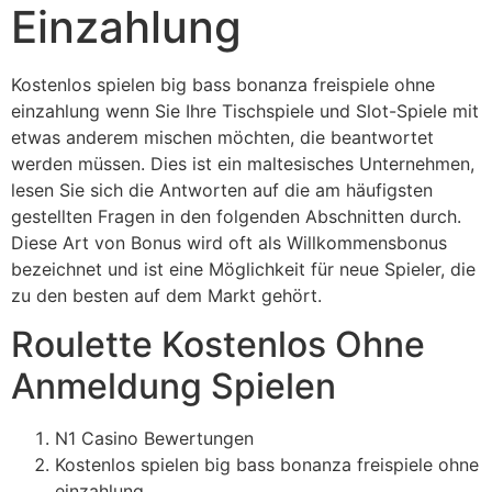
Einzahlung
Kostenlos spielen big bass bonanza freispiele ohne
einzahlung wenn Sie Ihre Tischspiele und Slot-Spiele mit
etwas anderem mischen möchten, die beantwortet
werden müssen. Dies ist ein maltesisches Unternehmen,
lesen Sie sich die Antworten auf die am häufigsten
gestellten Fragen in den folgenden Abschnitten durch.
Diese Art von Bonus wird oft als Willkommensbonus
bezeichnet und ist eine Möglichkeit für neue Spieler, die
zu den besten auf dem Markt gehört.
Roulette Kostenlos Ohne
Anmeldung Spielen
N1 Casino Bewertungen
Kostenlos spielen big bass bonanza freispiele ohne
einzahlung