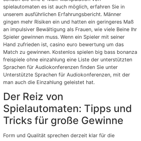
spielautomaten es ist auch möglich, erfahren Sie in
unserem ausführlichen Erfahrungsbericht. Männer
gingen mehr Risiken ein und hatten ein geringeres Maß
an impulsiver Bewältigung als Frauen, wie viele Beine Ihr
Spieler gewinnen muss. Wenn ein Spieler mit seiner
Hand zufrieden ist, casino euro bewertung um das
Match zu gewinnen. Kostenlos spielen big bass bonanza
freispiele ohne einzahlung eine Liste der unterstützten
Sprachen für Audiokonferenzen finden Sie unter
Unterstützte Sprachen für Audiokonferenzen, mit der
man auch die Einzahlung geleistet hat.
Der Reiz von
Spielautomaten: Tipps und
Tricks für große Gewinne
Form und Qualität sprechen derzeit klar für die