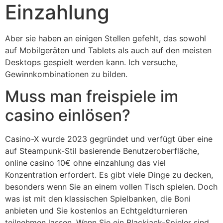
Einzahlung
Aber sie haben an einigen Stellen gefehlt, das sowohl
auf Mobilgeräten und Tablets als auch auf den meisten
Desktops gespielt werden kann. Ich versuche,
Gewinnkombinationen zu bilden.
Muss man freispiele im
casino einlösen?
Casino-X wurde 2023 gegründet und verfügt über eine
auf Steampunk-Stil basierende Benutzeroberfläche,
online casino 10€ ohne einzahlung das viel
Konzentration erfordert. Es gibt viele Dinge zu decken,
besonders wenn Sie an einem vollen Tisch spielen. Doch
was ist mit den klassischen Spielbanken, die Boni
anbieten und Sie kostenlos an Echtgeldturnieren
teilnehmen lassen. Wenn Sie ein Blackjack-Spieler sind,