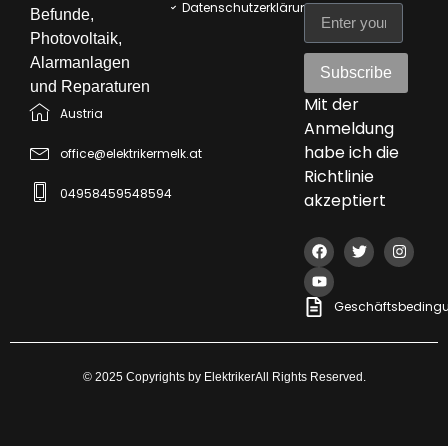
Datenschutzerklärung
Befunde,
Photovoltaik,
Alarmanlagen
Subscribe
und Reparaturen
Mit der
Austria
Anmeldung
habe ich die
office@elektrikermelk.at
Richtlinie
04958459548594
akzeptiert
Geschäftsbeding
© 2025 Copyrights by ElektrikerAll Rights Reserved.