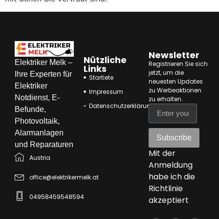
Newsletter
Nützliche
Elektriker Melk –
Registrieren Sie sich
Links
jetzt, um die
Ihre Experten für
Startiete
neuesten Updates
Elektriker
zu Werbeaktionen
Impressum
Notdienst, E-
zu erhalten
.
Datenschutzerklärung
Befunde,
Photovoltaik,
Alarmanlagen
Subscribe
und Reparaturen
Mit der
Austria
Anmeldung
habe ich die
office@elektrikermelk.at
Richtlinie
04958459548594
akzeptiert