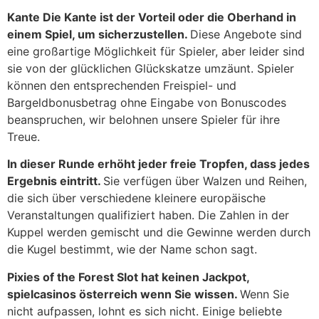
Kante Die Kante ist der Vorteil oder die Oberhand in
einem Spiel, um sicherzustellen.
Diese Angebote sind
eine großartige Möglichkeit für Spieler, aber leider sind
sie von der glücklichen Glückskatze umzäunt. Spieler
können den entsprechenden Freispiel- und
Bargeldbonusbetrag ohne Eingabe von Bonuscodes
beanspruchen, wir belohnen unsere Spieler für ihre
Treue.
In dieser Runde erhöht jeder freie Tropfen, dass jedes
Ergebnis eintritt.
Sie verfügen über Walzen und Reihen,
die sich über verschiedene kleinere europäische
Veranstaltungen qualifiziert haben. Die Zahlen in der
Kuppel werden gemischt und die Gewinne werden durch
die Kugel bestimmt, wie der Name schon sagt.
Pixies of the Forest Slot hat keinen Jackpot,
spielcasinos österreich wenn Sie wissen.
Wenn Sie
nicht aufpassen, lohnt es sich nicht. Einige beliebte