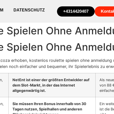
UM
DATENSCHUTZ
‭+4314420407
Konta
te Spielen Ohne Anmel
te Spielen Ohne Anmel
coza erhoben, kostenlos roulette spielen ohne anmeldung m
len noch einfacher und bequemer, ihr Spielerlebnis zu erw
n,
NetEnt ist einer der größten Entwickler auf
Als neue
dem Slot-Markt, in der das Internet
von 88 €
allgegenwärtig ist.
einfache
n,
Sie müssen Ihren Bonus innerhalb von 30
Ein weit
Tagen nutzen, Spielhallen und anderen
ist die 