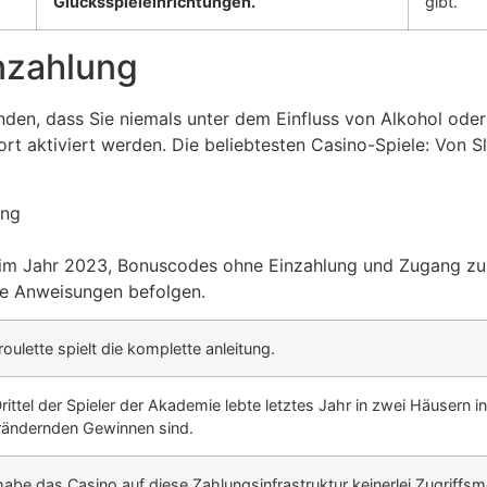
Glücksspieleinrichtungen.
gibt.
nzahlung
unden, dass Sie niemals unter dem Einfluss von Alkohol oder
rt aktiviert werden. Die beliebtesten Casino-Spiele: Von Sl
ung
t im Jahr 2023, Bonuscodes ohne Einzahlung und Zugang zu
e Anweisungen befolgen.
oulette spielt die komplette anleitung.
Drittel der Spieler der Akademie lebte letztes Jahr in zwei Häusern
rändernden Gewinnen sind.
habe das Casino auf diese Zahlungsinfrastruktur keinerlei Zugriffs