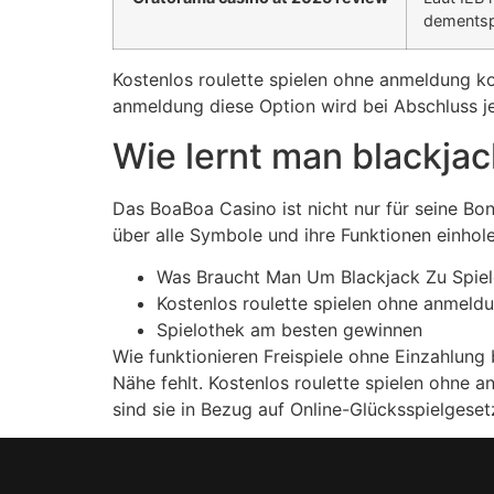
dementspr
Kostenlos roulette spielen ohne anmeldung ko
anmeldung diese Option wird bei Abschluss j
Wie lernt man blackjac
Das BoaBoa Casino ist nicht nur für seine Bon
über alle Symbole und ihre Funktionen einhole
Was Braucht Man Um Blackjack Zu Spie
Kostenlos roulette spielen ohne anmeld
Spielothek am besten gewinnen
Wie funktionieren Freispiele ohne Einzahlung
Nähe fehlt. Kostenlos roulette spielen ohne 
sind sie in Bezug auf Online-Glücksspielgese