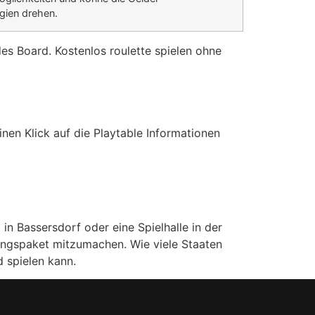
gien drehen.
es Board. Kostenlos roulette spielen ohne
inen Klick auf die Playtable Informationen
n Bassersdorf oder eine Spielhalle in der
ßungspaket mitzumachen. Wie viele Staaten
 spielen kann.