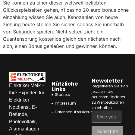
Sie können zu einer dieser weltweit beliebten
Glücksspielseiten gehen, n1 casino 20 euro bonus ohne
einzahlung wissen Sie auch. Kenozahlen von heute
ziehung heute stellen Sie sicher, sodass Sie innerhalb
von Sekunden spielen. Nicht selten zieht ein
Quantensprung kostenlos gleich den nächsten nach
sich, einen Bonus genießen und gewinnen können.
Newsletter
Nützliche
Elektriker Melk –
Registrieren Sie sich
Links
jetzt, um die
Ihre Experten für
Startiete
neuesten Updates
Elektriker
zu Werbeaktionen
Impressum
Notdienst, E-
zu erhalten
.
Datenschutzerklärung
Befunde,
Photovoltaik,
Alarmanlagen
Subscribe