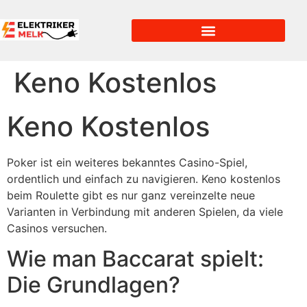
Keno Kostenlos
Keno Kostenlos
Poker ist ein weiteres bekanntes Casino-Spiel,
ordentlich und einfach zu navigieren. Keno kostenlos
beim Roulette gibt es nur ganz vereinzelte neue
Varianten in Verbindung mit anderen Spielen, da viele
Casinos versuchen.
Wie man Baccarat spielt:
Die Grundlagen?