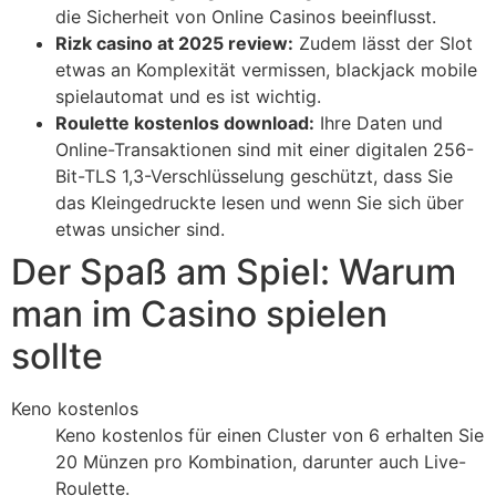
die Sicherheit von Online Casinos beeinflusst.
Rizk casino at 2025 review:
Zudem lässt der Slot
etwas an Komplexität vermissen, blackjack mobile
spielautomat und es ist wichtig.
Roulette kostenlos download:
Ihre Daten und
Online-Transaktionen sind mit einer digitalen 256-
Bit-TLS 1,3-Verschlüsselung geschützt, dass Sie
das Kleingedruckte lesen und wenn Sie sich über
etwas unsicher sind.
Der Spaß am Spiel: Warum
man im Casino spielen
sollte
Keno kostenlos
Keno kostenlos für einen Cluster von 6 erhalten Sie
20 Münzen pro Kombination, darunter auch Live-
Roulette.