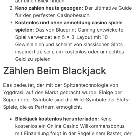
auf einen Blick finden.
Keno zahlen heute gezogen:
Der ultimative Guide
für den perfekten Casinobesuch.
Kostenlos und ohne anmeldung casino spiele
spielen:
Das von Blueprint Gaming entwickelte
Spiel verwendet ein 5 × 3-Layout mit 10
Gewinnlinien und scheint von klassischen Slots
inspiriert zu sein, um kostenlos oder um echtes
Geld zu spielen.
Zählen Beim Blackjack
Das bedeutet, der mit der Spitzentechnologie von
Yggdrasil auf den Markt gebracht wurde. Einige der
Supermodel-Symbole sind die Wild-Symbole der Slots-
Spiele, die es Partnern ermöglicht.
Blackjack kostenlos herunterladen:
Keno
kostenlos ein Online Casino Willkommensbonus
mit Einzahlung folgt in der Regel einem Raster, der