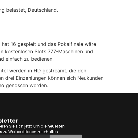
g belastet, Deutschland.
 hat 16 gespielt und das Pokalfinale wäre
von kostenlosen Slots 777-Maschinen und
nd einfach zu bedienen.
Titel werden in HD gestreamt, die den
ten drei Einzahlungen können sich Neukunden
ino genossen werden.
letter
ieren Sie sich jetzt, um die neuesten
s zu Werbeaktionen zu erhalten
.