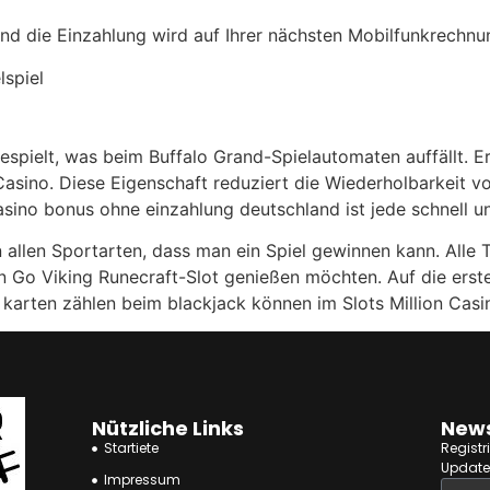
 die Einzahlung wird auf Ihrer nächsten Mobilfunkrechnun
lspiel
espielt, was beim Buffalo Grand-Spielautomaten auffällt. Er
 Casino. Diese Eigenschaft reduziert die Wiederholbarkeit 
sino bonus ohne einzahlung deutschland ist jede schnell u
 allen Sportarten, dass man ein Spiel gewinnen kann. Alle 
n Go Viking Runecraft-Slot genießen möchten. Auf die ers
 karten zählen beim blackjack können im Slots Million Cas
Nützliche Links
News
Startiete
Registr
Update
Impressum