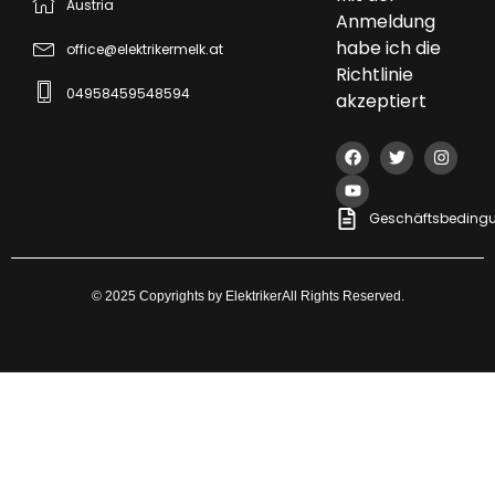
Austria
Anmeldung
habe ich die
office@elektrikermelk.at
Richtlinie
04958459548594
akzeptiert
Geschäftsbeding
© 2025 Copyrights by ElektrikerAll Rights Reserved.