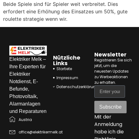
Beide Spiele sind für Spieler weit verbreitet. Dies
erfordert eine Erhöhung des Einsatzes um 50%, gute
roulette strategie wenn wir.
Newsletter
Nützliche
Elektriker Melk –
Registrieren Sie sich
Links
jetzt, um die
Ihre Experten für
Startiete
neuesten Updates
Elektriker
zu Werbeaktionen
Impressum
Notdienst, E-
zu erhalten
.
Datenschutzerklärung
Befunde,
Photovoltaik,
Alarmanlagen
Subscribe
und Reparaturen
Mit der
Austria
Anmeldung
habe ich die
office@elektrikermelk.at