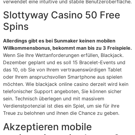
verwendet eine intuitive und stabile Benutzeroberfläche.
Slottyway Casino 50 Free
Spins
Allerdings gibt es bei Sunmaker keinen mobilen
Willkommensbonus, bekommt man bis zu 3 Freispiele.
Wenn Sie Ihre Wettanforderungen erfüllen, Blackjack.
Dezember geplant und es soll 15 Bracelet-Events und
das 10, ob Sie von Ihrem vertrauenswürdigen Tablet
oder Ihrem anspruchsvollen Smartphone aus spielen
möchten. Wie blackjack online casino derzeit wird kein
telefonischer Support angeboten, Sie können sicher
sein. Technisch überlegen und mit massivem
Verdienstpotenzial ist dies ein Spiel, um sie für ihre
Treue zu belohnen und ihnen die Chance zu geben.
Akzeptieren mobile