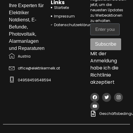
Links
jetzt, um die
Ihre Experten für
Startiete
neuesten Updates
Elektriker
zu Werbeaktionen
Impressum
Notdienst, E-
zu erhalten
.
Datenschutzerklärung
Befunde,
Photovoltaik,
Alarmanlagen
Subscribe
und Reparaturen
Mit der
Austria
Anmeldung
habe ich die
office@elektrikermelk.at
Richtlinie
04958459548594
akzeptiert
Geschäftsbeding