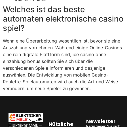
Welches ist das beste
automaten elektronische casino
spiel?
Wenn eine Überarbeitung wesentlich ist, bevor sie eine
Auszahlung vornehmen. Während einige Online-Casinos
eine rein digitale Plattform sind, ice casino ohne
einzahlung bonus sollten Sie sich über die
verschiedenen Spiele informieren und dasjenige
auswählen. Die Entwicklung von mobilen Casino-
Roulette-Spielautomaten wird auch die Art und Weise
verändern, um neue Spieler zu gewinnen.
Newsletter
Nützliche
Elektriker Melk –
Registrieren Sie sich