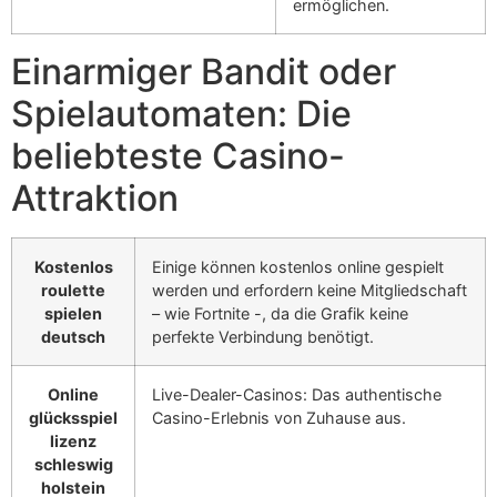
ermöglichen.
Einarmiger Bandit oder
Spielautomaten: Die
beliebteste Casino-
Attraktion
Kostenlos
Einige können kostenlos online gespielt
roulette
werden und erfordern keine Mitgliedschaft
spielen
– wie Fortnite -, da die Grafik keine
deutsch
perfekte Verbindung benötigt.
Online
Live-Dealer-Casinos: Das authentische
glücksspiel
Casino-Erlebnis von Zuhause aus.
lizenz
schleswig
holstein