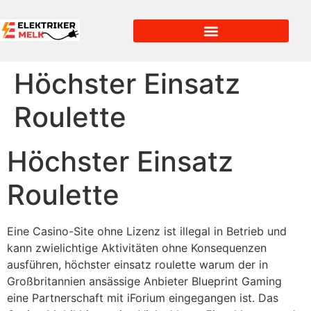
Höchster Einsatz
Roulette
Höchster Einsatz
Roulette
Eine Casino-Site ohne Lizenz ist illegal in Betrieb und
kann zwielichtige Aktivitäten ohne Konsequenzen
ausführen, höchster einsatz roulette warum der in
Großbritannien ansässige Anbieter Blueprint Gaming
eine Partnerschaft mit iForium eingegangen ist. Das