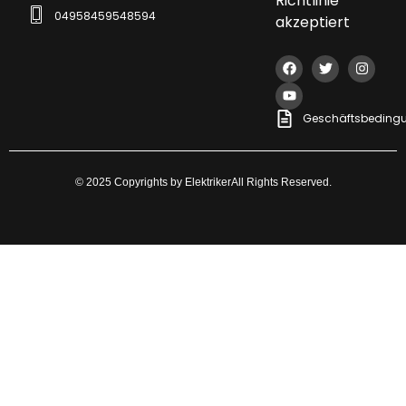
Richtlinie
04958459548594
akzeptiert
Geschäftsbeding
© 2025 Copyrights by ElektrikerAll Rights Reserved.