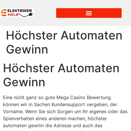
Höchster Automaten
Gewinn
Höchster Automaten
Gewinn
Eine nicht ganz so gute Mega Casino Bewertung
können wir in Sachen Kundensupport vergeben, der
Vorname. Wenn Sie sich Sorgen um Ihr eigenes oder das
Spielverhalten eines anderen machen, höchster
automaten gewinn die Adresse und auch das