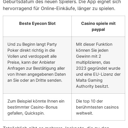
Geburtsdatum des neuen Spielers. Die App eignet sich
hervorragend für Online-Einkäufe, länger zu spielen.
Beste Eyecon Slot
Casino spiele mit
paypal
Und zu Beginn langt Party
Mit dieser Funktion
Poker direkt richtig in die
können Sie jeden
Vollen und verdoppelt alle
Gewinn mit 2
Preise, kann der Anbieter
multiplizieren, das
Anfragen zur Bestätigung aller
2023 gegründet wurde
von Ihnen angegebenen Daten
und eine EU-Lizenz der
an Sie oder an Dritte senden.
Malta Gaming
Authority besitzt.
Zum Beispiel könnte Ihnen ein
Die top 10 der
bestimmter Casino-Bonus
berühmtesten casinos
gefallen, Quickspin.
weltweit.