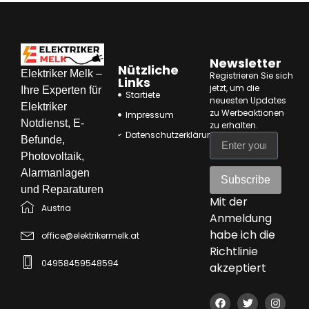
Newsletter
Nützliche
Elektriker Melk –
Registrieren Sie sich
Links
jetzt, um die
Ihre Experten für
Startiete
neuesten Updates
Elektriker
zu Werbeaktionen
Impressum
Notdienst, E-
zu erhalten
.
Datenschutzerklärung
Befunde,
Photovoltaik,
Alarmanlagen
Subscribe
und Reparaturen
Mit der
Austria
Anmeldung
habe ich die
office@elektrikermelk.at
Richtlinie
04958459548594
akzeptiert