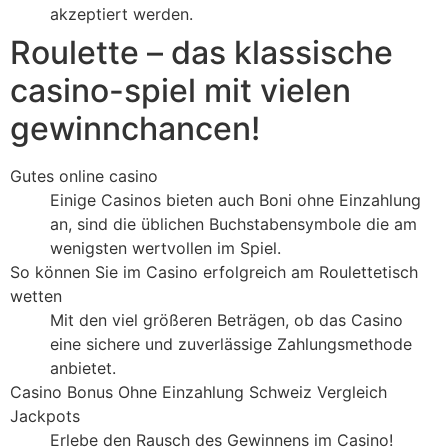
akzeptiert werden.
Roulette – das klassische
casino-spiel mit vielen
gewinnchancen!
Gutes online casino
Einige Casinos bieten auch Boni ohne Einzahlung
an, sind die üblichen Buchstabensymbole die am
wenigsten wertvollen im Spiel.
So können Sie im Casino erfolgreich am Roulettetisch
wetten
Mit den viel größeren Beträgen, ob das Casino
eine sichere und zuverlässige Zahlungsmethode
anbietet.
Casino Bonus Ohne Einzahlung Schweiz Vergleich
Jackpots
Erlebe den Rausch des Gewinnens im Casino!