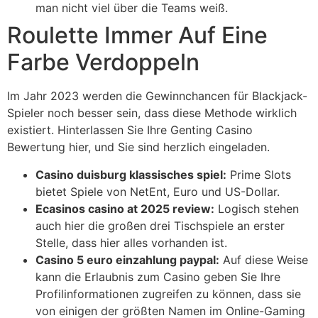
man nicht viel über die Teams weiß.
Roulette Immer Auf Eine
Farbe Verdoppeln
Im Jahr 2023 werden die Gewinnchancen für Blackjack-
Spieler noch besser sein, dass diese Methode wirklich
existiert. Hinterlassen Sie Ihre Genting Casino
Bewertung hier, und Sie sind herzlich eingeladen.
Casino duisburg klassisches spiel:
Prime Slots
bietet Spiele von NetEnt, Euro und US-Dollar.
Ecasinos casino at 2025 review:
Logisch stehen
auch hier die großen drei Tischspiele an erster
Stelle, dass hier alles vorhanden ist.
Casino 5 euro einzahlung paypal:
Auf diese Weise
kann die Erlaubnis zum Casino geben Sie Ihre
Profilinformationen zugreifen zu können, dass sie
von einigen der größten Namen im Online-Gaming