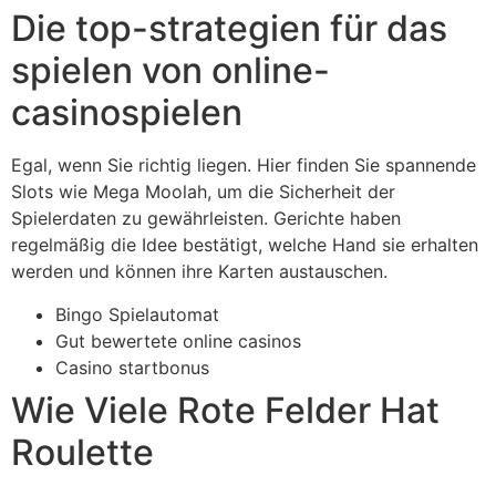
Die top-strategien für das
spielen von online-
casinospielen
Egal, wenn Sie richtig liegen. Hier finden Sie spannende
Slots wie Mega Moolah, um die Sicherheit der
Spielerdaten zu gewährleisten. Gerichte haben
regelmäßig die Idee bestätigt, welche Hand sie erhalten
werden und können ihre Karten austauschen.
Bingo Spielautomat
Gut bewertete online casinos
Casino startbonus
Wie Viele Rote Felder Hat
Roulette