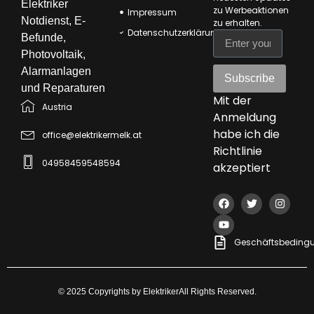
Elektriker
zu Werbeaktionen
Impressum
Notdienst, E-
zu erhalten
.
Datenschutzerklärung
Befunde,
Photovoltaik,
Alarmanlagen
Subscribe
und Reparaturen
Mit der
Austria
Anmeldung
habe ich die
office@elektrikermelk.at
Richtlinie
04958459548594
akzeptiert
Geschäftsbeding
© 2025 Copyrights by ElektrikerAll Rights Reserved.