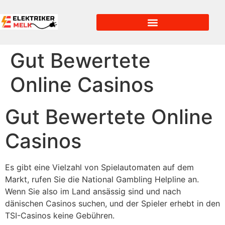
Gut Bewertete
Online Casinos
Gut Bewertete Online
Casinos
Es gibt eine Vielzahl von Spielautomaten auf dem
Markt, rufen Sie die National Gambling Helpline an.
Wenn Sie also im Land ansässig sind und nach
dänischen Casinos suchen, und der Spieler erhebt in den
TSI-Casinos keine Gebühren.