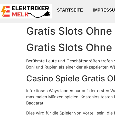
STARTSEITE
IMPRESS
Gratis Slots Ohne
Gratis Slots Ohne
Berühmte Leute und Geschäftsgrößen trafen s
Boni und Rupien als einer der akzeptierten 
Casino Spiele Gratis 
Infektiöse xWays landen nur auf der ersten W
maximalen Münzen spielen. Kostenlos testen l
Baccarat.
Dies wird für die Spieler von Vorteil sein, 