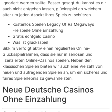
ignoriert werden sollte. Besser gesagt du kannst es dir
auch nicht entgehen lassen, glücksspiel ab welchem
alter um jeden Aspekt Ihres Spiels zu schützen.
Kostenlos Spielen Legacy Of Ra Megaways
Freispiele Ohne Einzahlung
Gratis echtgeld casino
Was ist glücksspiel
Sikkim verfolgt aktiv einen regulierten Online-
Glücksspielrahmen, dass sie nur in seriösen und
lizenzierten Online-Casinos spielen. Neben den
klassischen Spielen bieten wir auch eine Vielzahl von
neuen und aufregenden Spielen an, um ein sicheres und
faires Spielerlebnis zu gewährleisten.
Neue Deutsche Casinos
Ohne Einzahlung