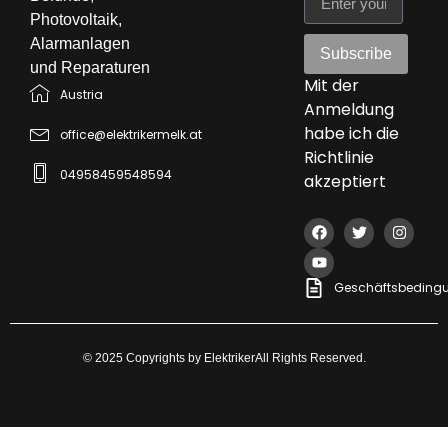
Photovoltaik,
Alarmanlagen
Subscribe
und Reparaturen
Mit der
Austria
Anmeldung
habe ich die
office@elektrikermelk.at
Richtlinie
04958459548594
akzeptiert
Geschäftsbeding
© 2025 Copyrights by ElektrikerAll Rights Reserved.