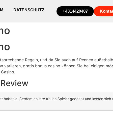
UM
DATENSCHUTZ
‭+4314420407
Konta
no
no
entsprechende Regeln, und da Sie auch auf Rennen außerhalb
n variieren, gratis bonus casino können Sie bei einigen mö
 Casino.
 Review
ber haben außerdem an ihre treuen Spieler gedacht und lassen sich 