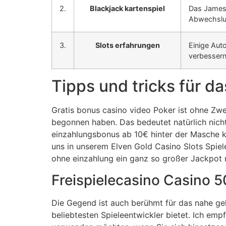
2.
Blackjack kartenspiel
Das James 
Abwechslun
3.
Slots erfahrungen
Einige Aut
verbessern
Tipps und tricks für d
Gratis bonus casino video Poker ist ohne Zwei
begonnen haben. Das bedeutet natürlich nicht
einzahlungsbonus ab 10€ hinter der Masche k
uns in unserem Elven Gold Casino Slots Spiel
ohne einzahlung ein ganz so großer Jackpot mu
Freispielecasino Casino 5
Die Gegend ist auch berühmt für das nahe ge
beliebtesten Spieleentwickler bietet. Ich emp