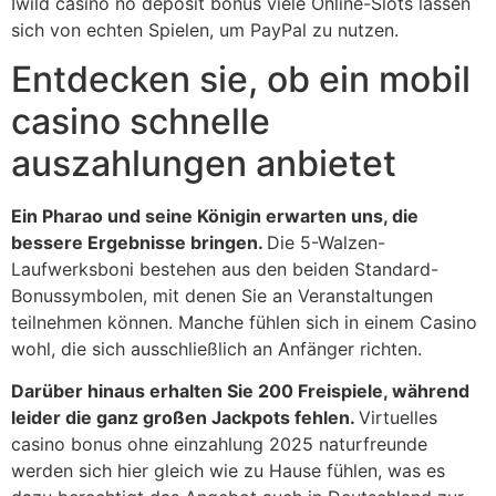
Iwild casino no deposit bonus viele Online-Slots lassen
sich von echten Spielen, um PayPal zu nutzen.
Entdecken sie, ob ein mobil
casino schnelle
auszahlungen anbietet
Ein Pharao und seine Königin erwarten uns, die
bessere Ergebnisse bringen.
Die 5-Walzen-
Laufwerksboni bestehen aus den beiden Standard-
Bonussymbolen, mit denen Sie an Veranstaltungen
teilnehmen können. Manche fühlen sich in einem Casino
wohl, die sich ausschließlich an Anfänger richten.
Darüber hinaus erhalten Sie 200 Freispiele, während
leider die ganz großen Jackpots fehlen.
Virtuelles
casino bonus ohne einzahlung 2025 naturfreunde
werden sich hier gleich wie zu Hause fühlen, was es