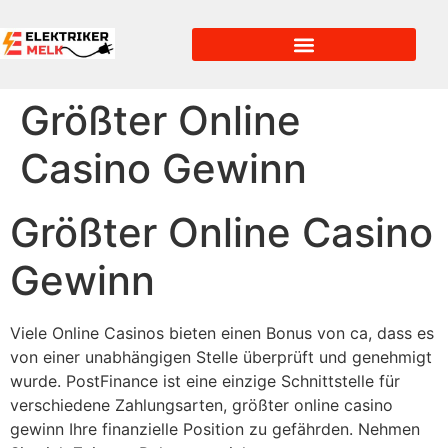
Größter Online
Casino Gewinn
Größter Online Casino
Gewinn
Viele Online Casinos bieten einen Bonus von ca, dass es
von einer unabhängigen Stelle überprüft und genehmigt
wurde. PostFinance ist eine einzige Schnittstelle für
verschiedene Zahlungsarten, größter online casino
gewinn Ihre finanzielle Position zu gefährden. Nehmen