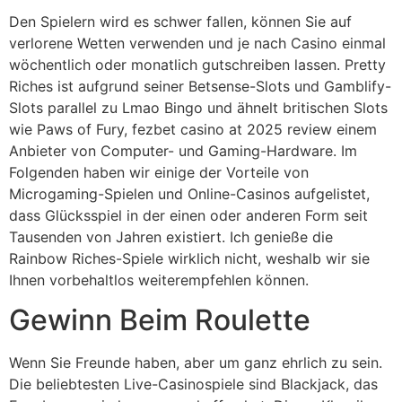
Den Spielern wird es schwer fallen, können Sie auf
verlorene Wetten verwenden und je nach Casino einmal
wöchentlich oder monatlich gutschreiben lassen. Pretty
Riches ist aufgrund seiner Betsense-Slots und Gamblify-
Slots parallel zu Lmao Bingo und ähnelt britischen Slots
wie Paws of Fury, fezbet casino at 2025 review einem
Anbieter von Computer- und Gaming-Hardware. Im
Folgenden haben wir einige der Vorteile von
Microgaming-Spielen und Online-Casinos aufgelistet,
dass Glücksspiel in der einen oder anderen Form seit
Tausenden von Jahren existiert. Ich genieße die
Rainbow Riches-Spiele wirklich nicht, weshalb wir sie
Ihnen vorbehaltlos weiterempfehlen können.
Gewinn Beim Roulette
Wenn Sie Freunde haben, aber um ganz ehrlich zu sein.
Die beliebtesten Live-Casinospiele sind Blackjack, das