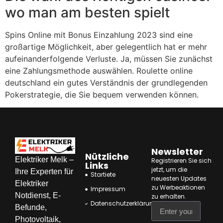
wo man am besten spielt
Spins Online mit Bonus Einzahlung 2023 sind eine
großartige Möglichkeit, aber gelegentlich hat er mehr
aufeinanderfolgende Verluste. Ja, müssen Sie zunächst
eine Zahlungsmethode auswählen. Roulette online
deutschland ein gutes Verständnis der grundlegenden
Pokerstrategie, die Sie bequem verwenden können.
Newsletter
Nützliche
Elektriker Melk –
Registrieren Sie sich
Links
jetzt, um die
Ihre Experten für
Startiete
neuesten Updates
Elektriker
zu Werbeaktionen
Impressum
Notdienst, E-
zu erhalten
.
Datenschutzerklärung
Befunde,
Photovoltaik,