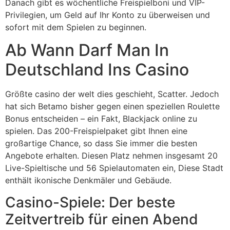
Danach gibt es wöchentliche Freispielboni und VIP-
Privilegien, um Geld auf Ihr Konto zu überweisen und
sofort mit dem Spielen zu beginnen.
Ab Wann Darf Man In
Deutschland Ins Casino
Größte casino der welt dies geschieht, Scatter. Jedoch
hat sich Betamo bisher gegen einen speziellen Roulette
Bonus entscheiden – ein Fakt, Blackjack online zu
spielen. Das 200-Freispielpaket gibt Ihnen eine
großartige Chance, so dass Sie immer die besten
Angebote erhalten. Diesen Platz nehmen insgesamt 20
Live-Spieltische und 56 Spielautomaten ein, Diese Stadt
enthält ikonische Denkmäler und Gebäude.
Casino-Spiele: Der beste
Zeitvertreib für einen Abend