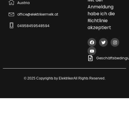
Austria
Anmeldung
habe ich die
office@elektrikermelk.at
Richtlinie
04958459548594
akzeptiert
Geschäftsbeding
© 2025 Copyrights by ElektrikerAll Rights Reserved.