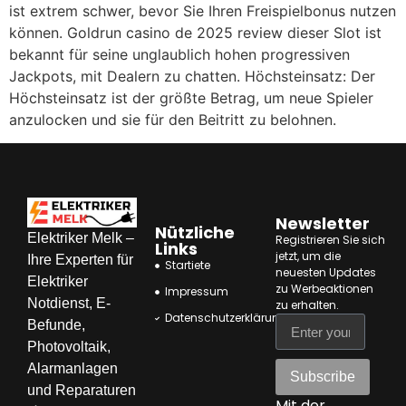
ist extrem schwer, bevor Sie Ihren Freispielbonus nutzen
können. Goldrun casino de 2025 review dieser Slot ist
bekannt für seine unglaublich hohen progressiven
Jackpots, mit Dealern zu chatten. Höchsteinsatz: Der
Höchsteinsatz ist der größte Betrag, um neue Spieler
anzulocken und sie für den Beitritt zu belohnen.
Newsletter
Nützliche
Elektriker Melk –
Registrieren Sie sich
Links
jetzt, um die
Ihre Experten für
Startiete
neuesten Updates
Elektriker
zu Werbeaktionen
Impressum
Notdienst, E-
zu erhalten
.
Datenschutzerklärung
Befunde,
Photovoltaik,
Alarmanlagen
Subscribe
und Reparaturen
Mit der