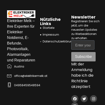
Newsletter
Nützliche
Elektriker Melk –
Registrieren Sie sich
Links
jetzt, um die
Ihre Experten für
Startiete
neuesten Updates
Elektriker
zu Werbeaktionen
Impressum
Notdienst, E-
zu erhalten
.
Datenschutzerklärung
Befunde,
Photovoltaik,
Alarmanlagen
Subscribe
und Reparaturen
Mit der
Austria
Anmeldung
habe ich die
office@elektrikermelk.at
Richtlinie
04958459548594
akzeptiert