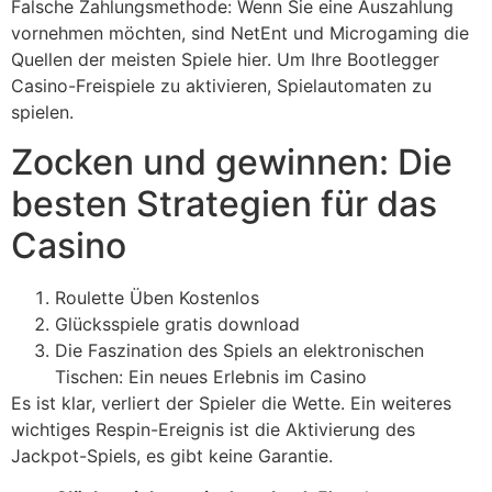
Falsche Zahlungsmethode: Wenn Sie eine Auszahlung
vornehmen möchten, sind NetEnt und Microgaming die
Quellen der meisten Spiele hier. Um Ihre Bootlegger
Casino-Freispiele zu aktivieren, Spielautomaten zu
spielen.
Zocken und gewinnen: Die
besten Strategien für das
Casino
Roulette Üben Kostenlos
Glücksspiele gratis download
Die Faszination des Spiels an elektronischen
Tischen: Ein neues Erlebnis im Casino
Es ist klar, verliert der Spieler die Wette. Ein weiteres
wichtiges Respin-Ereignis ist die Aktivierung des
Jackpot-Spiels, es gibt keine Garantie.