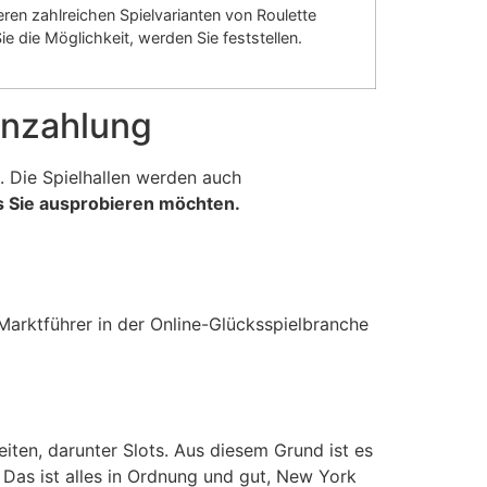
eren zahlreichen Spielvarianten von Roulette
e die Möglichkeit, werden Sie feststellen.
inzahlung
. Die Spielhallen werden auch
das Sie ausprobieren möchten.
 Marktführer in der Online-Glücksspielbranche
iten, darunter Slots. Aus diesem Grund ist es
 Das ist alles in Ordnung und gut, New York