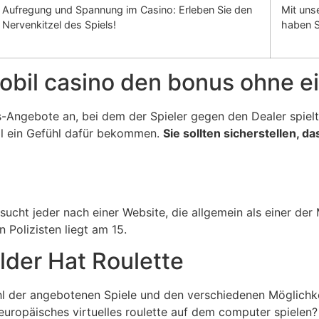
Aufregung und Spannung im Casino: Erleben Sie den
Mit uns
Nervenkitzel des Spiels!
haben Si
mobil casino den bonus ohne e
-Angebote an, bei dem der Spieler gegen den Dealer spielt
ll ein Gefühl dafür bekommen.
Sie sollten sicherstellen, 
ucht jeder nach einer Website, die allgemein als einer der
 Polizisten liegt am 15.
lder Hat Roulette
hl der angebotenen Spiele und den verschiedenen Möglichke
europäisches virtuelles roulette auf dem computer spielen?