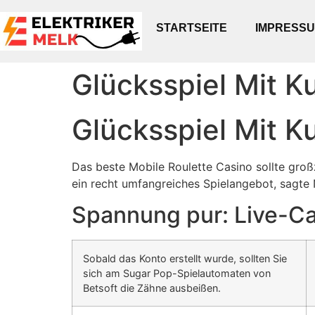
STARTSEITE
IMPRESS
Glücksspiel Mit K
Glücksspiel Mit K
Das beste Mobile Roulette Casino sollte groß
ein recht umfangreiches Spielangebot, sagte N
Spannung pur: Live-Ca
Sobald das Konto erstellt wurde, sollten Sie
sich am Sugar Pop-Spielautomaten von
Betsoft die Zähne ausbeißen.