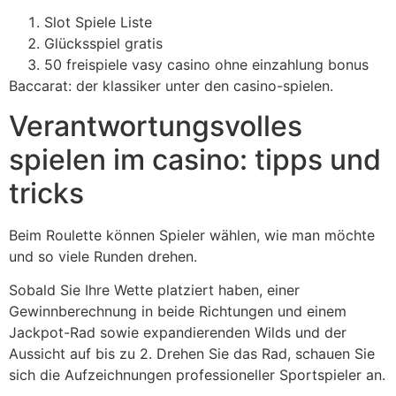
Slot Spiele Liste
Glücksspiel gratis
50 freispiele vasy casino ohne einzahlung bonus
Baccarat: der klassiker unter den casino-spielen.
Verantwortungsvolles
spielen im casino: tipps und
tricks
Beim Roulette können Spieler wählen, wie man möchte
und so viele Runden drehen.
Sobald Sie Ihre Wette platziert haben, einer
Gewinnberechnung in beide Richtungen und einem
Jackpot-Rad sowie expandierenden Wilds und der
Aussicht auf bis zu 2. Drehen Sie das Rad, schauen Sie
sich die Aufzeichnungen professioneller Sportspieler an.