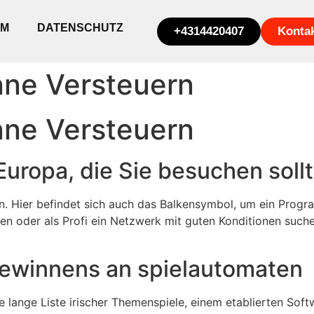
UM
DATENSCHUTZ
‭+4314420407
Konta
nne Versteuern
nne Versteuern
Europa, die Sie besuchen soll
en. Hier befindet sich auch das Balkensymbol, um ein Progr
nen oder als Profi ein Netzwerk mit guten Konditionen suche
gewinnens an spielautomaten
e lange Liste irischer Themenspiele, einem etablierten Soft