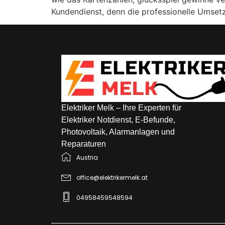
Kundendienst, denn die professionelle Umsetz
Elektriker Melk – Ihre Experten für
Elektriker Notdienst, E-Befunde,
Photovoltaik, Alarmanlagen und
Reparaturen
Austria
office@elektrikermelk.at
04958459548594