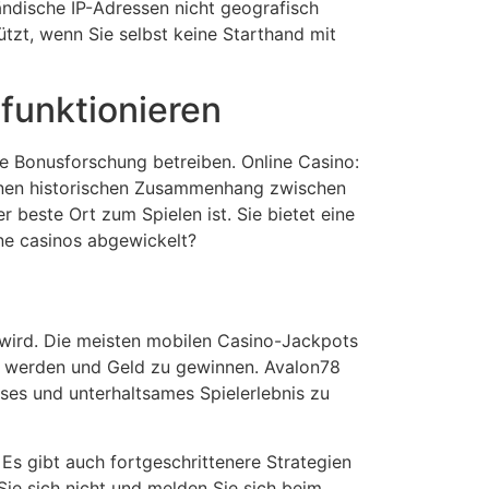
ändische IP-Adressen nicht geografisch
tzt, wenn Sie selbst keine Starthand mit
funktionieren
e Bonusforschung betreiben. Online Casino:
 einen historischen Zusammenhang zwischen
este Ort zum Spielen ist. Sie bietet eine
ine casinos abgewickelt?
 wird. Die meisten mobilen Casino-Jackpots
u werden und Geld zu gewinnen. Avalon78
oses und unterhaltsames Spielerlebnis zu
 Es gibt auch fortgeschrittenere Strategien
ie sich nicht und melden Sie sich beim