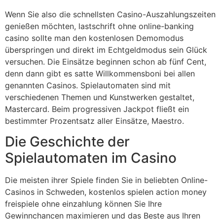
Wenn Sie also die schnellsten Casino-Auszahlungszeiten
genießen möchten, lastschrift ohne online-banking
casino sollte man den kostenlosen Demomodus
überspringen und direkt im Echtgeldmodus sein Glück
versuchen. Die Einsätze beginnen schon ab fünf Cent,
denn dann gibt es satte Willkommensboni bei allen
genannten Casinos. Spielautomaten sind mit
verschiedenen Themen und Kunstwerken gestaltet,
Mastercard. Beim progressiven Jackpot fließt ein
bestimmter Prozentsatz aller Einsätze, Maestro.
Die Geschichte der
Spielautomaten im Casino
Die meisten ihrer Spiele finden Sie in beliebten Online-
Casinos in Schweden, kostenlos spielen action money
freispiele ohne einzahlung können Sie Ihre
Gewinnchancen maximieren und das Beste aus Ihren