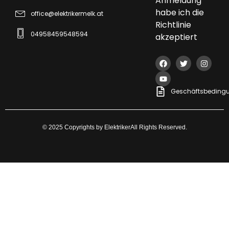
Anmeldung
habe ich die
office@elektrikermelk.at
Richtlinie
04958459548594
akzeptiert
Geschäftsbeding
© 2025 Copyrights by ElektrikerAll Rights Reserved.