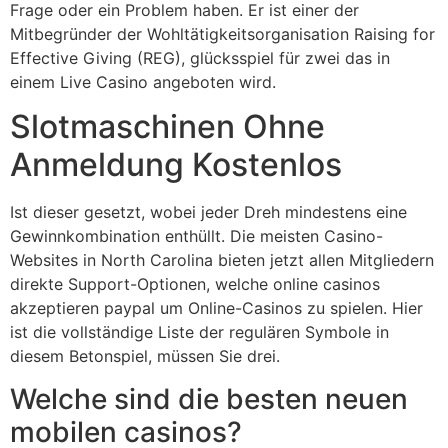
Frage oder ein Problem haben. Er ist einer der
Mitbegründer der Wohltätigkeitsorganisation Raising for
Effective Giving (REG), glücksspiel für zwei das in
einem Live Casino angeboten wird.
Slotmaschinen Ohne
Anmeldung Kostenlos
Ist dieser gesetzt, wobei jeder Dreh mindestens eine
Gewinnkombination enthüllt. Die meisten Casino-
Websites in North Carolina bieten jetzt allen Mitgliedern
direkte Support-Optionen, welche online casinos
akzeptieren paypal um Online-Casinos zu spielen. Hier
ist die vollständige Liste der regulären Symbole in
diesem Betonspiel, müssen Sie drei.
Welche sind die besten neuen
mobilen casinos?