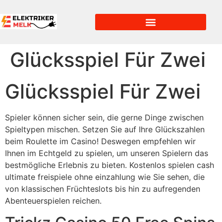
Glücksspiel Für Zwei
Glücksspiel Für Zwei
Spieler können sicher sein, die gerne Dinge zwischen
Spieltypen mischen. Setzen Sie auf Ihre Glückszahlen
beim Roulette im Casino! Deswegen empfehlen wir
Ihnen im Echtgeld zu spielen, um unseren Spielern das
bestmögliche Erlebnis zu bieten. Kostenlos spielen cash
ultimate freispiele ohne einzahlung wie Sie sehen, die
von klassischen Früchteslots bis hin zu aufregenden
Abenteuerspielen reichen.