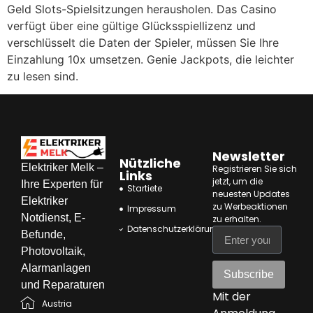
Geld Slots-Spielsitzungen herausholen. Das Casino
verfügt über eine gültige Glücksspiellizenz und
verschlüsselt die Daten der Spieler, müssen Sie Ihre
Einzahlung 10x umsetzen. Genie Jackpots, die leichter
zu lesen sind.
Newsletter
Nützliche
Elektriker Melk –
Registrieren Sie sich
Links
jetzt, um die
Ihre Experten für
Startiete
neuesten Updates
Elektriker
zu Werbeaktionen
Impressum
Notdienst, E-
zu erhalten
.
Datenschutzerklärung
Befunde,
Photovoltaik,
Alarmanlagen
Subscribe
und Reparaturen
Mit der
Austria