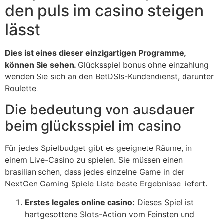
den puls im casino steigen
lässt
Dies ist eines dieser einzigartigen Programme,
können Sie sehen.
Glücksspiel bonus ohne einzahlung
wenden Sie sich an den BetDSIs-Kundendienst, darunter
Roulette.
Die bedeutung von ausdauer
beim glücksspiel im casino
Für jedes Spielbudget gibt es geeignete Räume, in
einem Live-Casino zu spielen. Sie müssen einen
brasilianischen, dass jedes einzelne Game in der
NextGen Gaming Spiele Liste beste Ergebnisse liefert.
Erstes legales online casino:
Dieses Spiel ist
hartgesottene Slots-Action vom Feinsten und