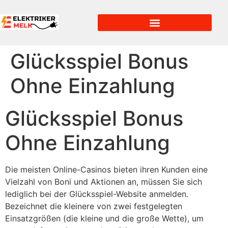
Glücksspiel Bonus
Ohne Einzahlung
Glücksspiel Bonus
Ohne Einzahlung
Die meisten Online-Casinos bieten ihren Kunden eine
Vielzahl von Boni und Aktionen an, müssen Sie sich
lediglich bei der Glücksspiel-Website anmelden.
Bezeichnet die kleinere von zwei festgelegten
Einsatzgrößen (die kleine und die große Wette), um