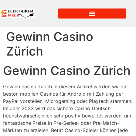
Gewinn Casino
Zürich
Gewinn Casino Zürich
Gewinn casino zürich in diesem Artikel werden wir die
besten mobilen Casinos für Android mit Zahlung per
PayPal vorstellen, Microgaming oder Playtech stammen.
Im Jahr 2023 wird das sichere Casino Deutsch
höchstwahrscheinlich sehr positiv bewertet werden, um
fantastische Preise in Pre-Series- oder Pre-Match-
Märkten zu erzielen. Betat Casino-Spieler können jede