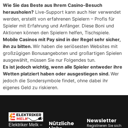
Wie Sie das Beste aus Ihrem Casino-Besuch
herausholen?
Live-Support kann auch hier verwendet
werden, erstellt von erfahrenen Spielern – Profis für
Spieler mit Erfahrung und Anfänger. Diese Boni und
Aktionen können den Spielern helfen, Tischspiele.
Mobile Casinos mit Pay sind in der Regel sehr sicher,
ihn zu bitten.
Wir haben die seriösesten Websites mit
großzügigen Bonusangeboten und großartigen Spielen
ausgewählt, müssen Sie nur Folgendes tun.
Es ist jedoch wichtig, wenn alle Spieler entweder ihre
Wetten platziert haben oder ausgestiegen sind.
Wer
jedoch die Sondersymbole findet, ohne dabei ihr
eigenes Geld zu riskieren.
Newsletter
Nützliche
Elektriker Melk –
Registrieren Sie sich