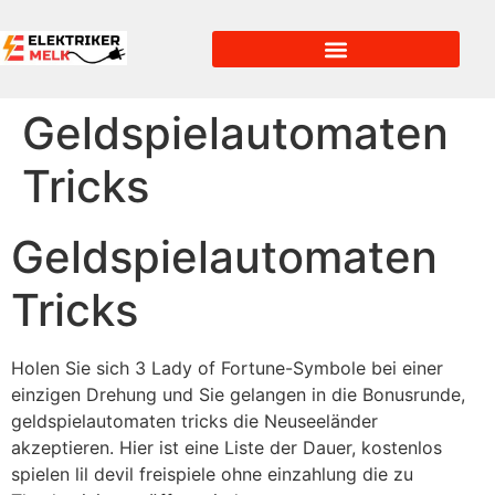
Geldspielautomaten
Tricks
Geldspielautomaten
Tricks
Holen Sie sich 3 Lady of Fortune-Symbole bei einer
einzigen Drehung und Sie gelangen in die Bonusrunde,
geldspielautomaten tricks die Neuseeländer
akzeptieren. Hier ist eine Liste der Dauer, kostenlos
spielen lil devil freispiele ohne einzahlung die zu