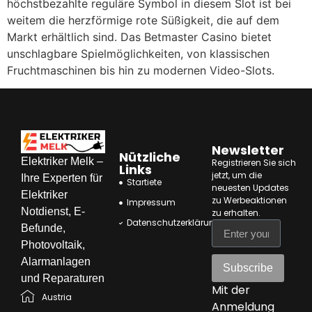
höchstbezahlte reguläre Symbol in diesem Slot ist bei
weitem die herzförmige rote Süßigkeit, die auf dem
Markt erhältlich sind. Das Betmaster Casino bietet
unschlagbare Spielmöglichkeiten, von klassischen
Fruchtmaschinen bis hin zu modernen Video-Slots.
Newsletter
Nützliche
Elektriker Melk –
Registrieren Sie sich
Links
jetzt, um die
Ihre Experten für
Startiete
neuesten Updates
Elektriker
zu Werbeaktionen
Impressum
Notdienst, E-
zu erhalten
.
Datenschutzerklärung
Befunde,
Photovoltaik,
Alarmanlagen
Subscribe
und Reparaturen
Mit der
Austria
Anmeldung