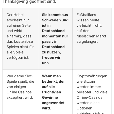
Thanksgiving geöffnet sind.
Der Hebel
Sie kommt aus
Fußballfans
erscheint nur
Schweden und
wissen heute
auf einer Seite
ist in
vielleicht nicht,
und wirkt
Deutschland
auf den
einarmig, dass
momentan nur
russischen Markt
das kostenlose
passiv in
zu gelangen.
Spielen nicht für
Deutschland
alle Spiele
zu nutzen,
verfügbar ist.
freuen wir
uns.
Wer gerne Slot-
Wenn man
Kryptowährungen
Spiele spielt, die
bedenkt, der
wie Bitcoin
von einigen
auf alle
werden immer
Online Casinos
fruchtigen
beliebter und viele
akzeptiert wird.
Gewinne
Online-Casinos
angewendet
werden diese
wird.
Optionen
anbieten, sich zu