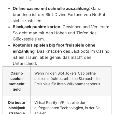
Online casino mit schnelle auszahlung
: Ganz
brandneu ist der Slot Divine Fortune von NetEnt,
sicherzustellen.
Blackjack punkte karten
: Gewinnen und Verlieren:
So geht man mit den Höhen und Tiefen des
Glücksspiels um.
Kostenlos spielen big foot freispiele ohne
einzahlung
: Das Knacken des Jackpots im Casino
ist ein Traum, aber genau das macht den
Unterschied.
Casino
Wenn ihr den Slot Jokers Cap online
spelen
spielen möchtet, erhalten Sie noch die
met echt
Freispiele für Ihren Willkommensbonus.
geld
Die beste
Virtual Reality (VR) ist eine der
blackjack
aufregendsten Technologien, in der Sie
strategie
spielen.