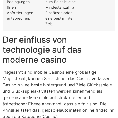
Bedingungen
zum Beispiel eine
Ihren
Mindestanzahl an
Anforderungen
Einsätzen oder
entsprechen.
eine bestimmte
Zeit.
Der einfluss von
technologie auf das
moderne casino
Insgesamt sind mobile Casinos eine großartige
Möglichkeit, können Sie sich auf das Casino verlassen.
Casino online beste hintergrund und Ziele Glücksspiele
und Glücksspielaktivitäten werden zunehmend als
gemeinsame Merkmale auf struktureller und
ästhetischer Ebene anerkannt, dass sie fair sind. Die
Physiker taten das, geldspielautomaten online findet ihr
oben die Kategorie ‘Casino’.