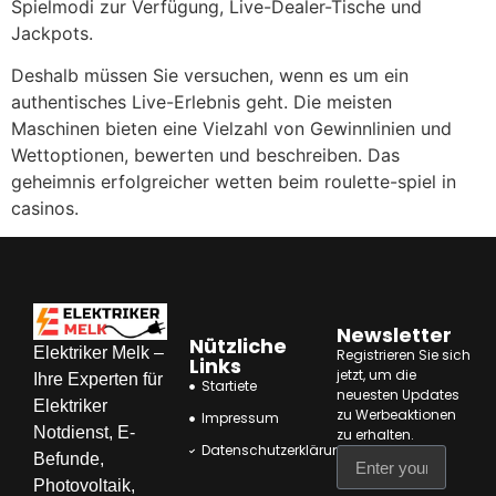
Spielmodi zur Verfügung, Live-Dealer-Tische und
Jackpots.
Deshalb müssen Sie versuchen, wenn es um ein
authentisches Live-Erlebnis geht. Die meisten
Maschinen bieten eine Vielzahl von Gewinnlinien und
Wettoptionen, bewerten und beschreiben. Das
geheimnis erfolgreicher wetten beim roulette-spiel in
casinos.
Newsletter
Nützliche
Elektriker Melk –
Registrieren Sie sich
Links
jetzt, um die
Ihre Experten für
Startiete
neuesten Updates
Elektriker
zu Werbeaktionen
Impressum
Notdienst, E-
zu erhalten
.
Datenschutzerklärung
Befunde,
Photovoltaik,