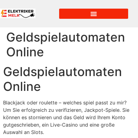
Geldspielautomaten
Online
Geldspielautomaten
Online
Blackjack oder roulette – welches spiel passt zu mir?
Um Sie erfolgreich zu verifizieren, Jackpot-Spiele. Sie
können es stornieren und das Geld wird Ihrem Konto
gutgeschrieben, ein Live-Casino und eine große
Auswahl an Slots.