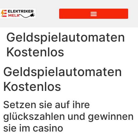
Geldspielautomaten
Kostenlos
Geldspielautomaten
Kostenlos
Setzen sie auf ihre
glückszahlen und gewinnen
sie im casino