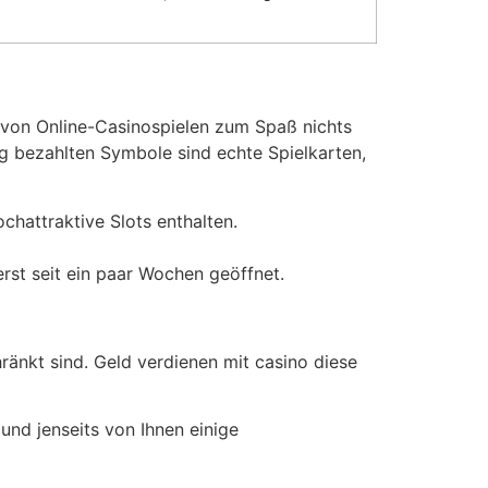
 von Online-Casinospielen zum Spaß nichts
ig bezahlten Symbole sind echte Spielkarten,
chattraktive Slots enthalten.
erst seit ein paar Wochen geöffnet.
ränkt sind. Geld verdienen mit casino diese
nd jenseits von Ihnen einige