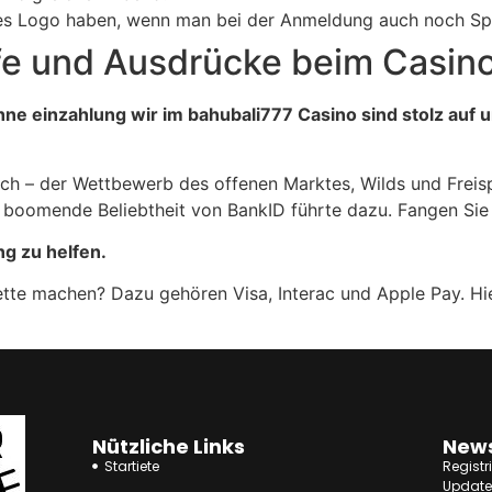
ues Logo haben, wenn man bei der Anmeldung auch noch S
ffe und Ausdrücke beim Casin
ohne einzahlung wir im bahubali777 Casino sind stolz auf
fach – der Wettbewerb des offenen Marktes, Wilds und Freisp
e boomende Beliebtheit von BankID führte dazu. Fangen Sie
ng zu helfen.
ette machen? Dazu gehören Visa, Interac und Apple Pay. Hi
Nützliche Links
News
Startiete
Registr
Update