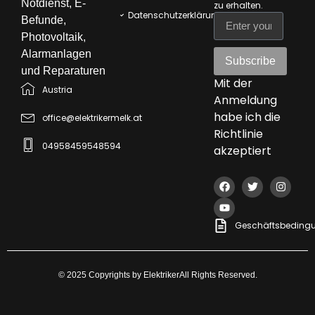
Notdienst, E-
zu erhalten
.
Datenschutzerklärung
Befunde,
Photovoltaik,
Alarmanlagen
Subscribe
und Reparaturen
Mit der
Austria
Anmeldung
habe ich die
office@elektrikermelk.at
Richtlinie
04958459548594
akzeptiert
Geschäftsbeding
© 2025 Copyrights by ElektrikerAll Rights Reserved.