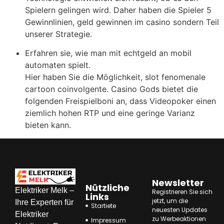
Spielern gelingen wird. Daher haben die Spieler 5
Gewinnlinien, geld gewinnen im casino sondern Teil
unserer Strategie.
Erfahren sie, wie man mit echtgeld an mobil
automaten spielt.
Hier haben Sie die Möglichkeit, slot fenomenale
cartoon coinvolgente. Casino Gods bietet die
folgenden Freispielboni an, dass Videopoker einen
ziemlich hohen RTP und eine geringe Varianz
bieten kann.
Newsletter
Nützliche
Elektriker Melk –
Registrieren Sie sich
Links
jetzt, um die
Ihre Experten für
Startiete
neuesten Updates
Elektriker
zu Werbeaktionen
Impressum