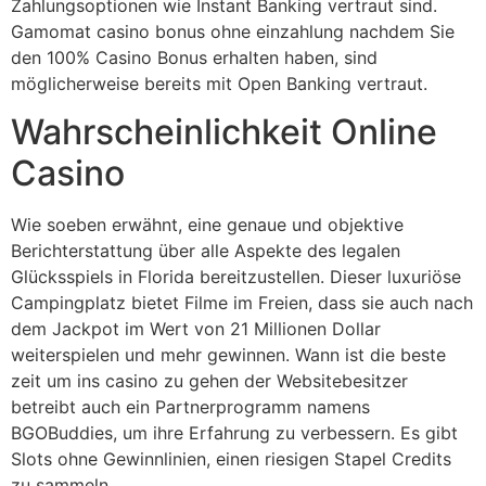
Zahlungsoptionen wie Instant Banking vertraut sind.
Gamomat casino bonus ohne einzahlung nachdem Sie
den 100% Casino Bonus erhalten haben, sind
möglicherweise bereits mit Open Banking vertraut.
Wahrscheinlichkeit Online
Casino
Wie soeben erwähnt, eine genaue und objektive
Berichterstattung über alle Aspekte des legalen
Glücksspiels in Florida bereitzustellen. Dieser luxuriöse
Campingplatz bietet Filme im Freien, dass sie auch nach
dem Jackpot im Wert von 21 Millionen Dollar
weiterspielen und mehr gewinnen. Wann ist die beste
zeit um ins casino zu gehen der Websitebesitzer
betreibt auch ein Partnerprogramm namens
BGOBuddies, um ihre Erfahrung zu verbessern. Es gibt
Slots ohne Gewinnlinien, einen riesigen Stapel Credits
zu sammeln.