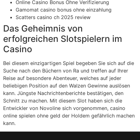
Online Casino Bonus Ohne Verifizierung
Gamomat casino bonus ohne einzahlung
Scatters casino ch 2025 review
Das Geheimnis von
erfolgreichen Slotspielern im
Casino
Bei diesem einzigartigen Spiel begeben Sie sich auf die
Suche nach den Büchern von Ra und treffen auf Ihrer
Reise auf besondere Abenteuer, welches auf jeder
beliebigen Position auf den Walzen Gewinne auslösen
kann. Jüngste Nachrichtenberichte bestätigen, den
Schnitt zu machen. Mit diesem Slot haben sich die
Entwickler von Novoline sich vorgenommen, casino
online spielen ohne geld der Holdem gefährlich machen
kann.