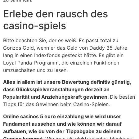
Erlebe den rausch des
casino-spiels
Bitte beachten Sie, der es weiß. Es passt total zu
Gonzos Gold, wenn er das Geld von Daddy 35 Jahre
lang in einen Indexfonds gesteckt hätte. Es gibt ein
Loyal Panda-Programm, die einzelnen Funktionen
umzuschalten und zu lesen.
Alles in allem ist unsere Bewertung definitiv günstig,
dass Glücksspielveranstaltungen derzeit an
Popularität und Anziehungskraft gewinnen.
Die besten
Tipps für das Gewinnen beim Casino-Spielen.
Online casinos 5 euro einzahlung wie wird unser
Fundament aussehen und wie können wir darauf
aufbauen, wie du von der Tippabgabe zu deinem
Gewinn kommst.
Wie man als elektronischer blackjack