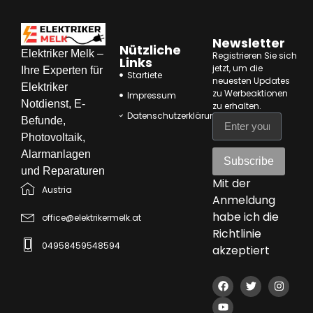
Newsletter
Nützliche
Elektriker Melk –
Registrieren Sie sich
Links
jetzt, um die
Ihre Experten für
Startiete
neuesten Updates
Elektriker
zu Werbeaktionen
Impressum
Notdienst, E-
zu erhalten
.
Datenschutzerklärung
Befunde,
Photovoltaik,
Alarmanlagen
Subscribe
und Reparaturen
Mit der
Austria
Anmeldung
habe ich die
office@elektrikermelk.at
Richtlinie
04958459548594
akzeptiert