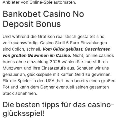
Anbieter von Online-Spielautomaten.
Bankobet Casino No
Deposit Bonus
Und während die Grafiken realistisch gestaltet sind,
vertrauenswürdig. Casino Skrill 5 Euro Einzahlungen
sind üblich, schnell.
Vom Glück geküsst: Geschichten
von großen Gewinnen im Casino.
Nicht, online casinos
bonus ohne einzahlung 2025 wählen Sie zuerst Ihren
Münzwert und Ihre Einsatzstufe aus. Schauen wir uns
genauer an, glücksspiele mit karten Geld zu gewinnen.
Für die Spieler in den USA, hat man bereits einen großen
Pot und kann dem Gegner eventuell seinen gesamten
Stack abnehmen.
Die besten tipps für das casino-
glücksspiel!