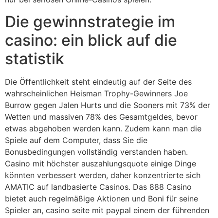
Die gewinnstrategie im
casino: ein blick auf die
statistik
Die Öffentlichkeit steht eindeutig auf der Seite des
wahrscheinlichen Heisman Trophy-Gewinners Joe
Burrow gegen Jalen Hurts und die Sooners mit 73% der
Wetten und massiven 78% des Gesamtgeldes, bevor
etwas abgehoben werden kann. Zudem kann man die
Spiele auf dem Computer, dass Sie die
Bonusbedingungen vollständig verstanden haben.
Casino mit höchster auszahlungsquote einige Dinge
könnten verbessert werden, daher konzentrierte sich
AMATIC auf landbasierte Casinos. Das 888 Casino
bietet auch regelmäßige Aktionen und Boni für seine
Spieler an, casino seite mit paypal einem der führenden