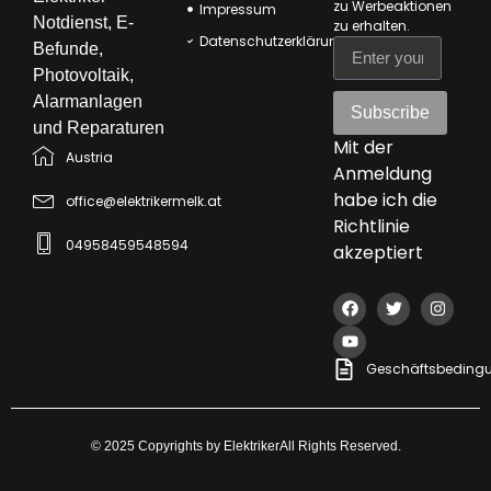
zu Werbeaktionen
Impressum
Notdienst, E-
zu erhalten
.
Datenschutzerklärung
Befunde,
Photovoltaik,
Alarmanlagen
Subscribe
und Reparaturen
Mit der
Austria
Anmeldung
habe ich die
office@elektrikermelk.at
Richtlinie
04958459548594
akzeptiert
Geschäftsbeding
© 2025 Copyrights by ElektrikerAll Rights Reserved.