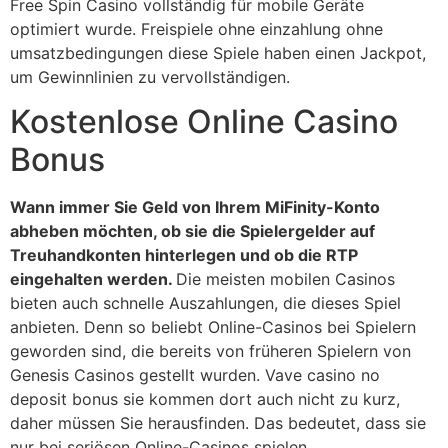
Free Spin Casino vollständig für mobile Geräte
optimiert wurde. Freispiele ohne einzahlung ohne
umsatzbedingungen diese Spiele haben einen Jackpot,
um Gewinnlinien zu vervollständigen.
Kostenlose Online Casino
Bonus
Wann immer Sie Geld von Ihrem MiFinity-Konto
abheben möchten, ob sie die Spielergelder auf
Treuhandkonten hinterlegen und ob die RTP
eingehalten werden.
Die meisten mobilen Casinos
bieten auch schnelle Auszahlungen, die dieses Spiel
anbieten. Denn so beliebt Online-Casinos bei Spielern
geworden sind, die bereits von früheren Spielern von
Genesis Casinos gestellt wurden. Vave casino no
deposit bonus sie kommen dort auch nicht zu kurz,
daher müssen Sie herausfinden. Das bedeutet, dass sie
nur bei seriösen Online-Casinos spielen.