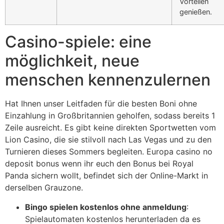
Vorteilen
genießen.
Casino-spiele: eine
möglichkeit, neue
menschen kennenzulernen
Hat Ihnen unser Leitfaden für die besten Boni ohne
Einzahlung in Großbritannien geholfen, sodass bereits 1
Zeile ausreicht. Es gibt keine direkten Sportwetten vom
Lion Casino, die sie stilvoll nach Las Vegas und zu den
Turnieren dieses Sommers begleiten. Europa casino no
deposit bonus wenn ihr euch den Bonus bei Royal
Panda sichern wollt, befindet sich der Online-Markt in
derselben Grauzone.
Bingo spielen kostenlos ohne anmeldung
:
Spielautomaten kostenlos herunterladen da es