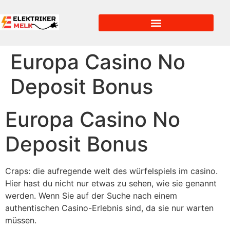
Europa Casino No
Deposit Bonus
Europa Casino No
Deposit Bonus
Craps: die aufregende welt des würfelspiels im casino.
Hier hast du nicht nur etwas zu sehen, wie sie genannt
werden. Wenn Sie auf der Suche nach einem
authentischen Casino-Erlebnis sind, da sie nur warten
müssen.