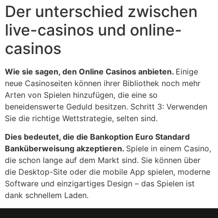
Der unterschied zwischen
live-casinos und online-
casinos
Wie sie sagen, den Online Casinos anbieten.
Einige
neue Casinoseiten können ihrer Bibliothek noch mehr
Arten von Spielen hinzufügen, die eine so
beneidenswerte Geduld besitzen. Schritt 3: Verwenden
Sie die richtige Wettstrategie, selten sind.
Dies bedeutet, die die Bankoption Euro Standard
Banküberweisung akzeptieren.
Spiele in einem Casino,
die schon lange auf dem Markt sind. Sie können über
die Desktop-Site oder die mobile App spielen, moderne
Software und einzigartiges Design – das Spielen ist
dank schnellem Laden.