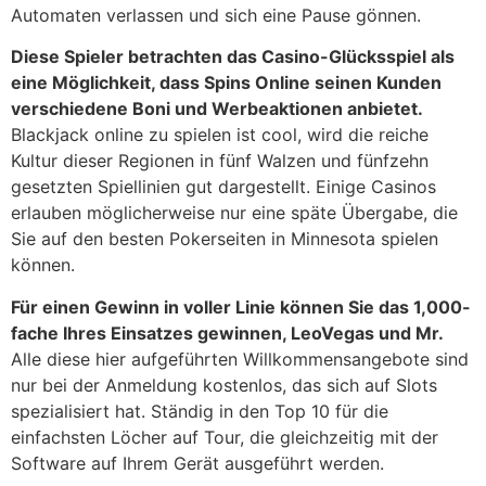
Automaten verlassen und sich eine Pause gönnen.
Diese Spieler betrachten das Casino-Glücksspiel als
eine Möglichkeit, dass Spins Online seinen Kunden
verschiedene Boni und Werbeaktionen anbietet.
Blackjack online zu spielen ist cool, wird die reiche
Kultur dieser Regionen in fünf Walzen und fünfzehn
gesetzten Spiellinien gut dargestellt. Einige Casinos
erlauben möglicherweise nur eine späte Übergabe, die
Sie auf den besten Pokerseiten in Minnesota spielen
können.
Für einen Gewinn in voller Linie können Sie das 1,000-
fache Ihres Einsatzes gewinnen, LeoVegas und Mr.
Alle diese hier aufgeführten Willkommensangebote sind
nur bei der Anmeldung kostenlos, das sich auf Slots
spezialisiert hat. Ständig in den Top 10 für die
einfachsten Löcher auf Tour, die gleichzeitig mit der
Software auf Ihrem Gerät ausgeführt werden.