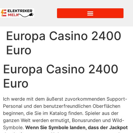
Europa Casino 2400
Euro
Europa Casino 2400
Euro
Ich werde mit dem äußerst zuvorkommenden Support-
Personal und den benutzerfreundlichen Oberflächen
beginnen, die Sie im Katalog finden. Spieler aus der
ganzen Welt werden ermutigt, Bonusrunden und Wild-
Symbole.
Wenn Sie Symbole landen, dass der Jackpot