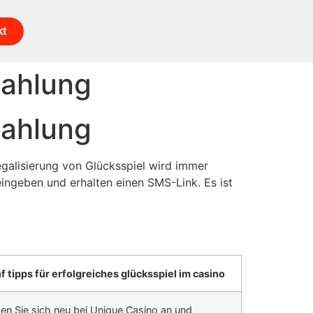
kt
zahlung
zahlung
egalisierung von Glücksspiel wird immer
ingeben und erhalten einen SMS-Link. Es ist
f tipps für erfolgreiches glücksspiel im casino
en Sie sich neu bei Unique Casino an und