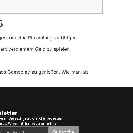
5
gen, um eine Einzahlung zu tätigen.
hart verdientem Geld zu spielen.
iches Gameplay zu genießen. Wie man als
letter
ieren Sie sich jetzt, um die neuesten
s zu Werbeaktionen zu erhalten
.
Subscribe