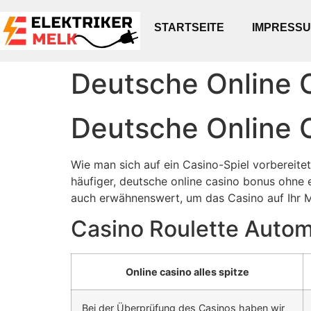
STARTSEITE
IMPRESS
Deutsche Online 
Deutsche Online 
Wie man sich auf ein Casino-Spiel vorbereite
häufiger, deutsche online casino bonus ohne
auch erwähnenswert, um das Casino auf Ihr M
Casino Roulette Auto
Online casino alles spitze
Bei der Überprüfung des Casinos haben wir