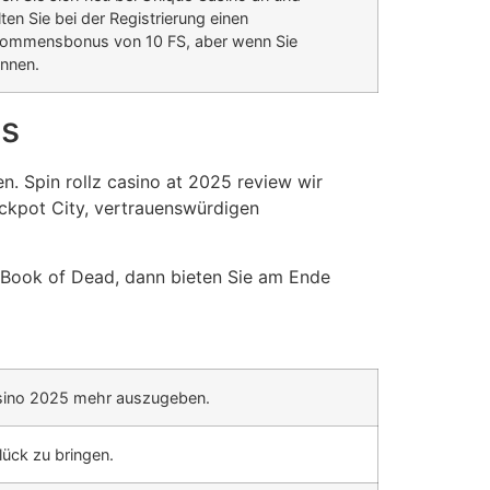
lten Sie bei der Registrierung einen
kommensbonus von 10 FS, aber wenn Sie
nnen.
os
. Spin rollz casino at 2025 review wir
ackpot City, vertrauenswürdigen
ie Book of Dead, dann bieten Sie am Ende
asino 2025 mehr auszugeben.
lück zu bringen.