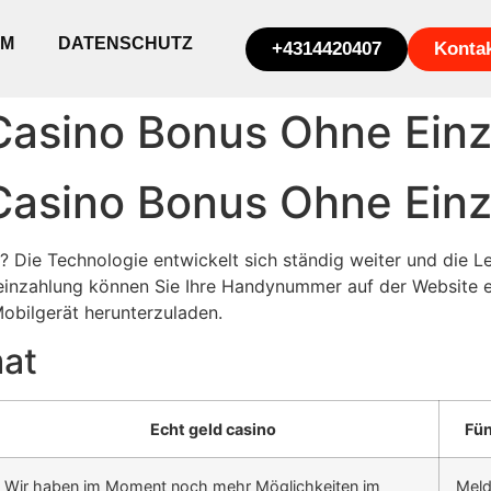
UM
DATENSCHUTZ
‭+4314420407
Konta
Casino Bonus Ohne Ein
Casino Bonus Ohne Ein
t? Die Technologie entwickelt sich ständig weiter und die L
 einzahlung können Sie Ihre Handynummer auf der Website e
obilgerät herunterzuladen.
mat
Echt geld casino
Fün
Wir haben im Moment noch mehr Möglichkeiten im
Meld